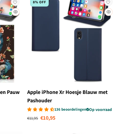
8% OFF
ken Pauw
Apple iPhone Xr Hoesje Blauw met
Pashouder
136 beoordelingen
Op voorraad
Normale prijs
Aanbiedingsprijs
€10,95
€11,95