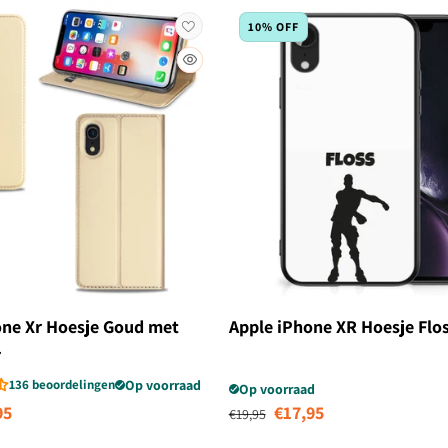
10% OFF
one Xr Hoesje Goud met
Apple iPhone XR Hoesje Flo
r
136 beoordelingen
Op voorraad
Op voorraad
biedingsprijs
Normale prijs
Aanbiedingsprij
95
€17,95
€19,95