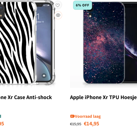
6% OFF
ne Xr Case Anti-shock
Apple iPhone Xr TPU Hoesje
d
Voorraad laag
biedingsprijs
Normale prijs
Aanbiedingsprij
95
€14,95
€15,95