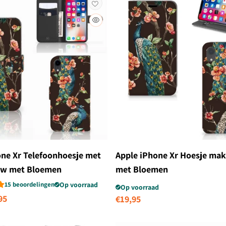
one Xr Telefoonhoesje met
Apple iPhone Xr Hoesje ma
uw met Bloemen
met Bloemen
15 beoordelingen
Op voorraad
Op voorraad
biedingsprijs
95
Normale
€19,95
prijs