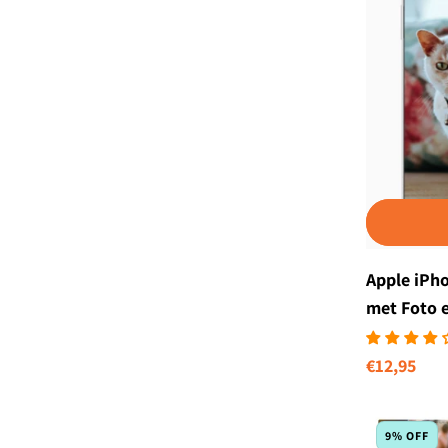
Apple iPh
met Foto 
Normale
€12,95
prijs
9% OFF