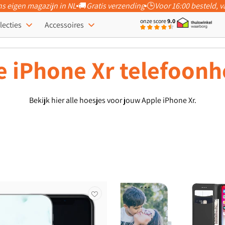
ns eigen magazijn in NL
🚚
Gratis verzending
🕒
Voor 16:00 besteld,
onze score
9.0
lecties
Accessoires
e iPhone Xr telefoonh
Bekijk hier alle hoesjes voor jouw Apple iPhone Xr.