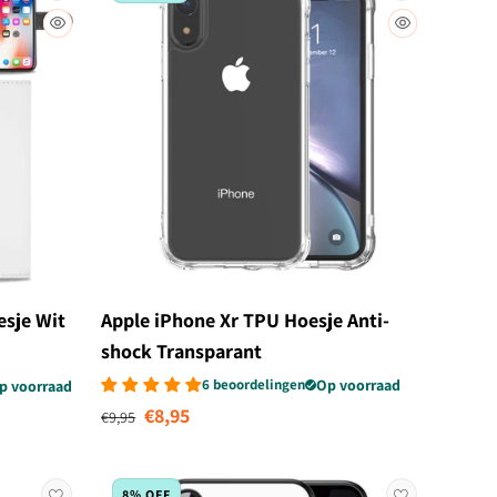
esje Wit
Apple iPhone Xr TPU Hoesje Anti-
shock Transparant
6 beoordelingen
Op voorraad
p voorraad
Normale prijs
Aanbiedingsprijs
€8,95
€9,95
8% OFF