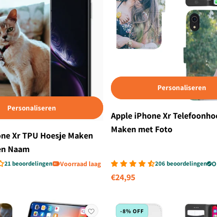
Personaliseren
Personaliseren
Apple iPhone Xr Telefoonho
Maken met Foto
one Xr TPU Hoesje Maken
en Naam
21 beoordelingen
Voorraad laag
206 beoordelingen
O
Normale
€24,95
prijs
-8% OFF