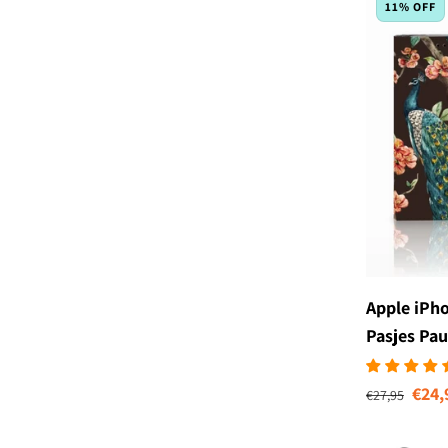
11% OFF
Apple iPh
Pasjes Pa
Normale prijs
Aan
€24,
€27,95