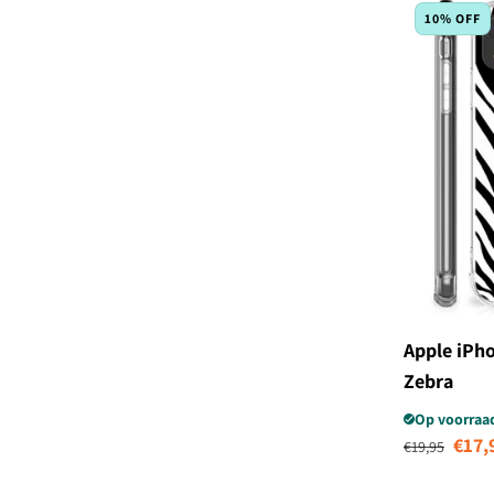
10% OFF
Apple iPho
Zebra
Op voorraa
Normale prijs
Aan
€17,
€19,95