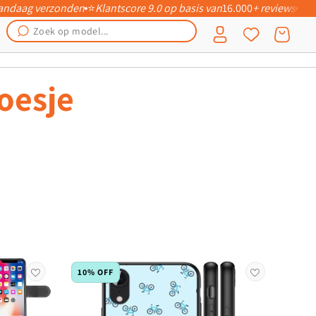
 vandaag verzonden
⭐
Klantscore 9.0 op basis van
16.000
+ reviews
📦
Inloggen
Winkelwagen
oesje
10% OFF