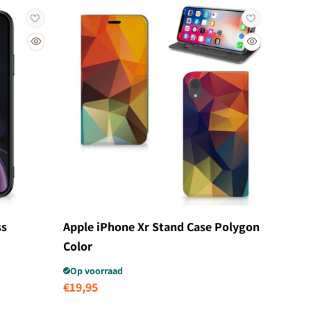
ss
Apple iPhone Xr Stand Case Polygon
Color
Op voorraad
s
Normale
€19,95
prijs