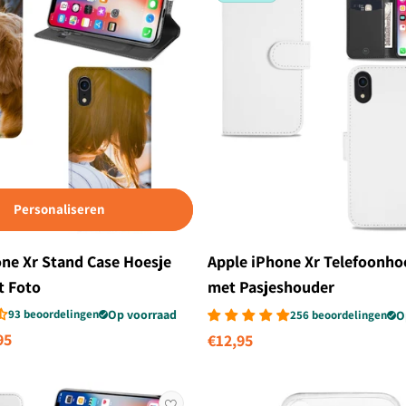
Personaliseren
one Xr Stand Case Hoesje
Apple iPhone Xr Telefoonho
 Foto
met Pasjeshouder
93 beoordelingen
Op voorraad
256 beoordelingen
O
biedingsprijs
95
Normale
€12,95
prijs