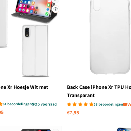
one Xr Hoesje Wit met
Back Case iPhone Xr TPU Ho
r
Transparant
61 beoordelingen
Op voorraad
58 beoordelingen
V
biedingsprijs
95
Normale
€7,95
prijs