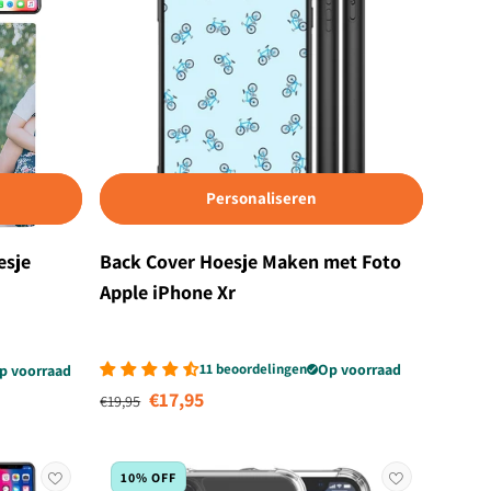
Personaliseren
esje
Back Cover Hoesje Maken met Foto
Apple iPhone Xr
11 beoordelingen
Op voorraad
p voorraad
Normale prijs
Aanbiedingsprijs
€17,95
€19,95
10% OFF