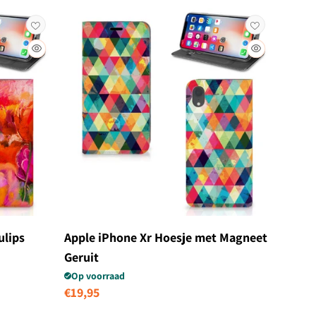
ulips
Apple iPhone Xr Hoesje met Magneet
Geruit
Op voorraad
Normale
€19,95
prijs