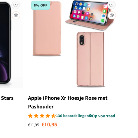
8% OFF
 Stars
Apple iPhone Xr Hoesje Rose met
Pashouder
136 beoordelingen
Op voorraad
s
Normale prijs
Aanbiedingsprijs
€10,95
€11,95