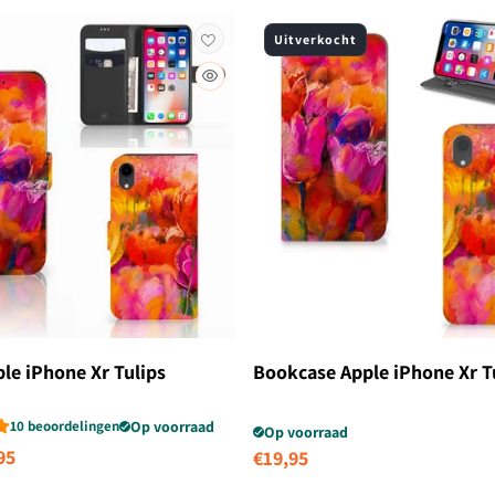
Uitverkocht
le iPhone Xr Tulips
Bookcase Apple iPhone Xr T
10 beoordelingen
Op voorraad
Op voorraad
biedingsprijs
95
Normale
€19,95
prijs