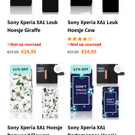
Sony Xperia XA1 Leuk
Sony Xperia XA1 Leuk
Hoesje Giraffe
Hoesje Cow
Niet op voorraad
Niet op voorraad
Normale prijs
Aanbiedingsprijs
Normale prijs
Aanbiedingsprij
€24,95
€24,95
€27,95
€27,95
11% OFF
11% OFF
Sony Xperia XA1 Hoesje
Sony Xperia XA1