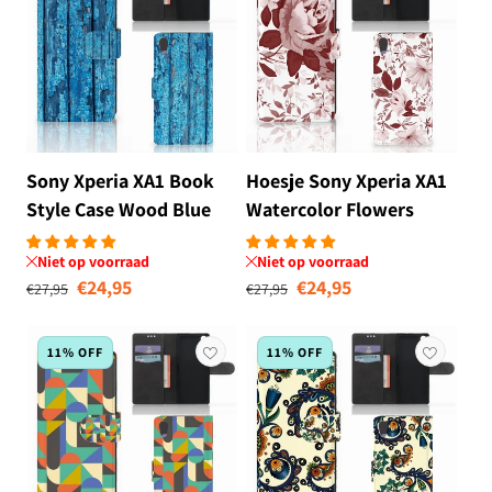
Sony Xperia XA1 Book
Hoesje Sony Xperia XA1
Style Case Wood Blue
Watercolor Flowers
Niet op voorraad
Niet op voorraad
Normale prijs
Aanbiedingsprijs
Normale prijs
Aanbiedingsprij
€24,95
€24,95
€27,95
€27,95
11% OFF
11% OFF