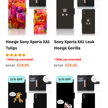
Hoesje Sony Xperia XA1
Sony Xperia XA1 Leuk
Tulips
Hoesje Gorilla
Niet op voorraad
Niet op voorraad
Normale prijs
Aanbiedingsprijs
Normale prijs
Aanbiedingsprij
€24,95
€24,95
€27,95
€27,95
11% OFF
11% OFF