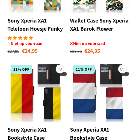
Sony Xperia XA1
Wallet Case Sony Xperia
Telefoon Hoesje Funky
XA1 Barok Flower
Retro
Niet op voorraad
Niet op voorraad
Normale prijs
Aanbiedingsprijs
Normale prijs
Aanbiedingsprij
€24,95
€24,95
€27,95
€27,95
11% OFF
11% OFF
Sony Xperia XA1
Sony Xperia XA1
Bookstyle Case
Bookstyle Case