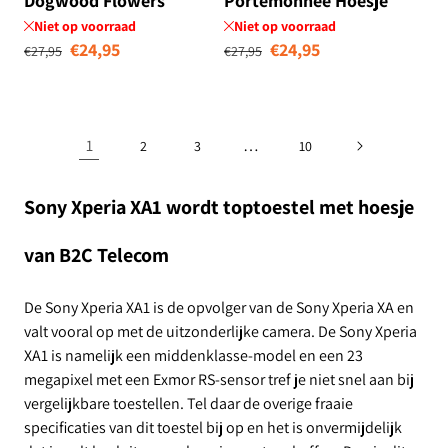
Dogwood Flowers
Portemonnee Hoesje
Flowers Blue DTMP
Niet op voorraad
Niet op voorraad
Normale prijs
Aanbiedingsprijs
Normale prijs
Aanbiedingsprij
€24,95
€24,95
€27,95
€27,95
1
…
2
3
10
Sony Xperia XA1 wordt toptoestel met hoesje
van B2C Telecom
De Sony Xperia XA1 is de opvolger van de Sony Xperia XA en
valt vooral op met de uitzonderlijke camera. De Sony Xperia
XA1 is namelijk een middenklasse-model en een 23
megapixel met een Exmor RS-sensor tref je niet snel aan bij
vergelijkbare toestellen. Tel daar de overige fraaie
specificaties van dit toestel bij op en het is onvermijdelijk