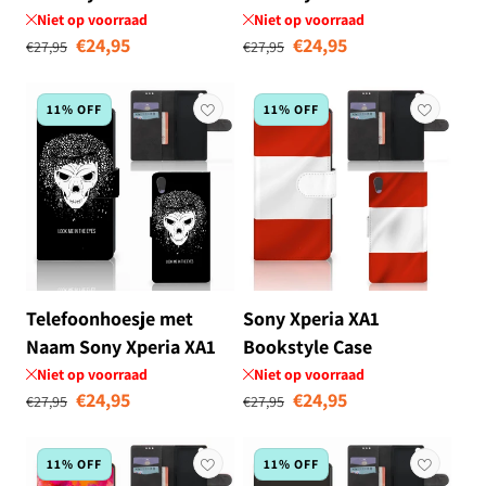
Belgische Vlag
Nederlandse Vlag
Niet op voorraad
Niet op voorraad
Normale prijs
Aanbiedingsprijs
Normale prijs
Aanbiedingsprij
€24,95
€24,95
€27,95
€27,95
11% OFF
11% OFF
Telefoonhoesje met
Sony Xperia XA1
Naam Sony Xperia XA1
Bookstyle Case
Skull Hair
Oostenrijk
Niet op voorraad
Niet op voorraad
Normale prijs
Aanbiedingsprijs
Normale prijs
Aanbiedingsprij
€24,95
€24,95
€27,95
€27,95
11% OFF
11% OFF