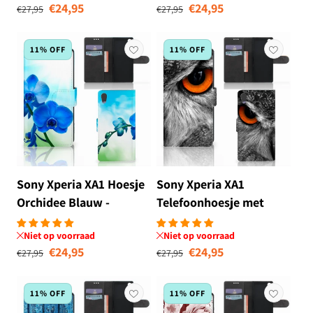
Normale prijs
Aanbiedingsprijs
Normale prijs
Aanbiedingsprij
€24,95
€24,95
€27,95
€27,95
11% OFF
11% OFF
Sony Xperia XA1 Hoesje
Sony Xperia XA1
Orchidee Blauw -
Telefoonhoesje met
Cadeau voor je Moeder
Pasjes Uil
Niet op voorraad
Niet op voorraad
Normale prijs
Aanbiedingsprijs
Normale prijs
Aanbiedingsprij
€24,95
€24,95
€27,95
€27,95
11% OFF
11% OFF