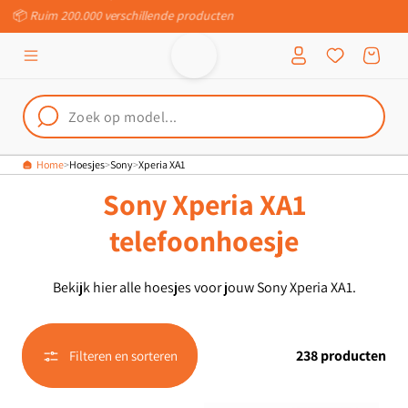
Inloggen
📦
Ruim 200.000 verschillende producten
Meteen naar
de content
Winkelwagen
Home
Hoesjes
Sony
Xperia XA1
Sony Xperia XA1
telefoonhoesje
Bekijk hier alle hoesjes voor jouw Sony Xperia XA1.
238 producten
Filteren en sorteren