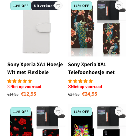
13% OFF
Uitverkocht
11% OFF
Sony Xperia XA1 Hoesje
Sony Xperia XA1
Wit met Flexibele
Telefoonhoesje met
Houder
Pasjes Pauw met
Niet op voorraad
Niet op voorraad
Bloemen
Normale prijs
Aanbiedingsprijs
Normale prijs
Aanbiedingsprij
€12,95
€24,95
€14,95
€27,95
11% OFF
11% OFF