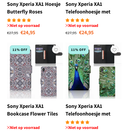
Sony Xperia XA1 Hoesje
Sony Xperia XA1
Butterfly Roses
Telefoonhoesje met
Pasjes Zwarte Kat
Niet op voorraad
Niet op voorraad
Normale prijs
Aanbiedingsprijs
Normale prijs
Aanbiedingsprij
€24,95
€24,95
€27,95
€27,95
11% OFF
11% OFF
Sony Xperia XA1
Sony Xperia XA1
Bookcase Flower Tiles
Telefoonhoesje met
Pasjes Pauw
Niet op voorraad
Niet op voorraad