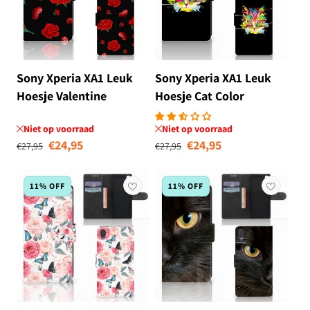
Sony Xperia XA1 Leuk
Sony Xperia XA1 Leuk
Hoesje Valentine
Hoesje Cat Color
Niet op voorraad
Niet op voorraad
Normale prijs
Aanbiedingsprijs
Normale prijs
Aanbiedingsprij
€24,95
€24,95
€27,95
€27,95
11% OFF
11% OFF