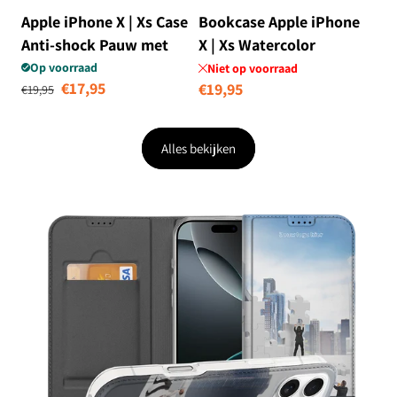
Apple iPhone X | Xs Case
Bookcase Apple iPhone
Anti-shock Pauw met
X | Xs Watercolor
Bloemen
Flowers
Op voorraad
Niet op voorraad
Normale prijs
Aanbiedingsprijs
€17,95
Normale
€19,95
€19,95
prijs
Alles bekijken