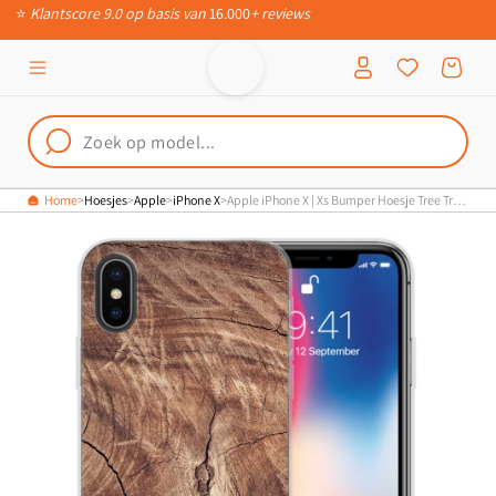
⭐
Klantscore 9.0 op basis van
16.000
+ reviews
Meteen naar
de content
Inloggen
Winkelwagen
Home
Hoesjes
Apple
iPhone X
Apple iPhone X | Xs Bumper Hoesje Tree Trunk