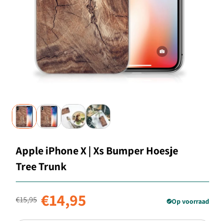
Apple iPhone X | Xs Bumper Hoesje
Tree Trunk
Normale prijs
Aanbiedingsprijs
€14,95
€15,95
Op voorraad