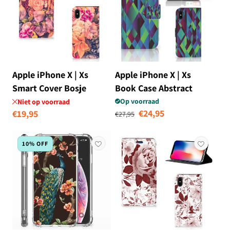
Apple iPhone X | Xs
Apple iPhone X | Xs
Smart Cover Bosje
Book Case Abstract
Bloemen
Green Blue
Op voorraad
Niet op voorraad
Normale prijs
Aanbiedingsprij
€24,95
Normale
€19,95
€27,95
prijs
10% OFF