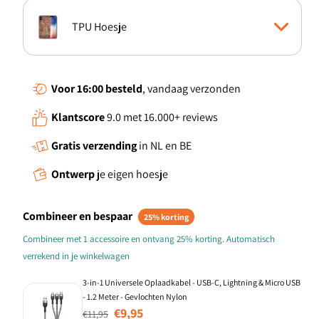
TPU Hoesje
Boekhoesje
Voor 16:00
besteld
, vandaag verzonden
Klantscore
9.0 met 16.000+ reviews
Standcase Hoesje
Gratis verzending
in NL en BE
TPU Case anti-shock
Ontwerp
je eigen hoesje
Back Cover
Combineer en bespaar
25% korting
Combineer met 1 accessoire en ontvang 25% korting. Automatisch
verrekend in je winkelwagen
3-in-1 Universele Oplaadkabel - USB-C, Lightning & Micro USB
- 1.2 Meter - Gevlochten Nylon
Normale prijs
Aanbiedingsprijs
€9,95
€11,95