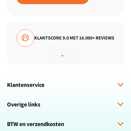
TSCORE 9.0 MET 16.000+ REVIEWS
GRATIS V
Klantenservice
Verzending & levering
Overige links
Algemene voorwaarden
Hulp bij bestelling
Over ons
Retour & Terugbetaling
BTW en verzendkosten
Zakelijk bestellen