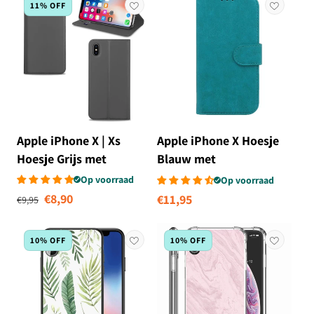
11% OFF
Apple iPhone X | Xs
Apple iPhone X Hoesje
Hoesje Grijs met
Blauw met
Pashouder
Pasjeshouder
Op voorraad
Op voorraad
Normale prijs
Aanbiedingsprijs
€8,90
Normale
€11,95
€9,95
prijs
10% OFF
10% OFF