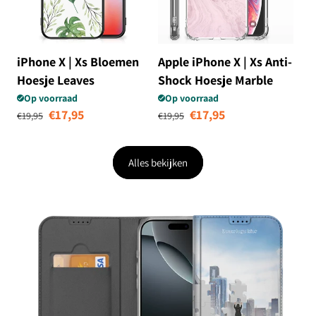
iPhone X | Xs Bloemen
Apple iPhone X | Xs Anti-
Hoesje Leaves
Shock Hoesje Marble
Pink - Origineel Cadeau
Op voorraad
Op voorraad
Normale prijs
Aanbiedingsprijs
Normale prijs
Aanbiedingsprij
€17,95
€17,95
Vriendin
€19,95
€19,95
Alles bekijken