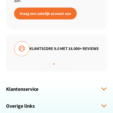
aan.
Vraag een zakelijk account aan
+ REVIEWS
GRATIS VERZENDING
Klantenservice
Verzending & levering
Overige links
Algemene voorwaarden