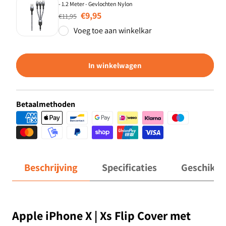
- 1.2 Meter - Gevlochten Nylon
Normale prijs
Aanbiedingsprijs
€9,95
€11,95
Voeg toe aan winkelkar
In winkelwagen
Betaalmethoden
Beschrijving
Specificaties
Geschikt 
Apple iPhone X | Xs Flip Cover met