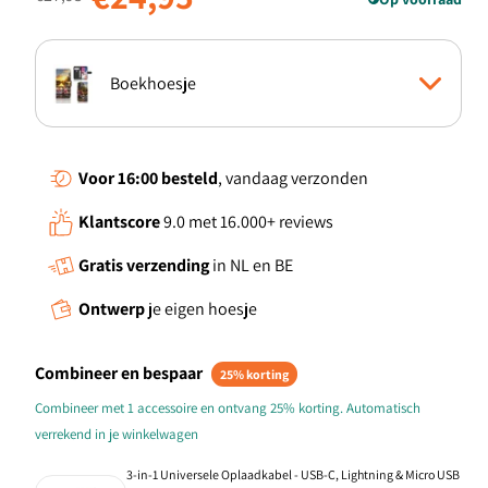
Boekhoesje
Standcase Hoesje
Voor 16:00
besteld
, vandaag verzonden
Klantscore
9.0 met 16.000+ reviews
TPU Hoesje
Gratis verzending
in NL en BE
TPU Case anti-shock
Ontwerp
je eigen hoesje
Back Cover
Combineer en bespaar
25% korting
Combineer met 1 accessoire en ontvang 25% korting. Automatisch
verrekend in je winkelwagen
3-in-1 Universele Oplaadkabel - USB-C, Lightning & Micro USB