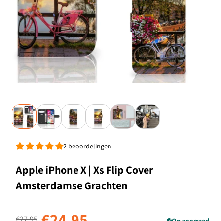
2 beoordelingen
Apple iPhone X | Xs Flip Cover
Amsterdamse Grachten
Normale prijs
Aanbiedingsprijs
€24,95
€27,95
Op voorraad