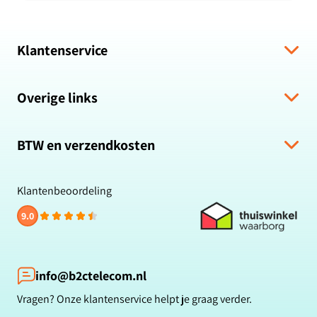
Klantenservice
Verzending & levering
Overige links
Algemene voorwaarden
Hulp bij bestelling
Over ons
Retour & Terugbetaling
BTW en verzendkosten
Zakelijk bestellen
Veelgestelde vragen
Privacybeleid
Alle prijzen zijn inclusief BTW en gratis verzending.
Klachten & suggesties
Cookiebeleid
Klantenbeoordeling
Contact
Reviewbeleid
9.0
Klantbeoordelingen
Betaalmethoden
Blog
info@b2ctelecom.nl
Vragen? Onze klantenservice helpt je graag verder.