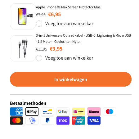
Apple iPhone Xs Max Screen Protector Glas
Normale prijs
Aanbiedingsprijs
€6,95
€7,95
Voeg toe aan winkelkar
3-in-1 Universele Oplaadkabel - USB-C, Lightning & Micro USB
- 1.2 Meter - Gevlochten Nylon
Normale prijs
Aanbiedingsprijs
€9,95
€11,95
Voeg toe aan winkelkar
In winkelwagen
Betaalmethoden