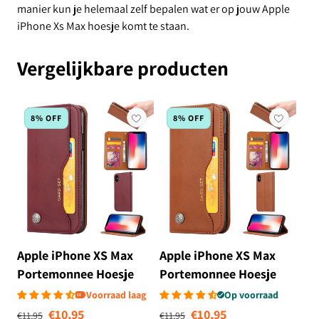
manier kun je helemaal zelf bepalen wat er op jouw Apple
iPhone Xs Max hoesje komt te staan.
Vergelijkbare producten
8% OFF
8% OFF
Apple iPhone XS Max
Apple iPhone XS Max
Portemonnee Hoesje
Portemonnee Hoesje
Pasjeshouder Bordeaux
Pasjeshouder Bruin
Voorraad laag
Op voorraad
Normale prijs
Aanbiedingsprijs
Normale prijs
Aanbiedingsprij
€10,95
€10,95
€11,95
€11,95