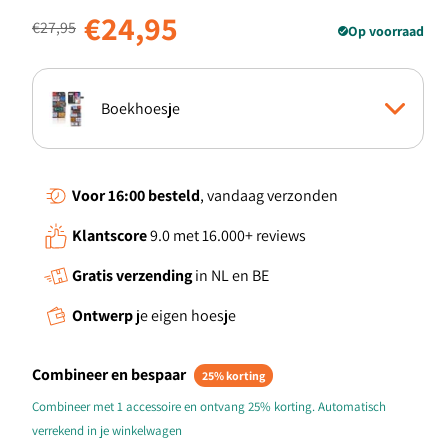
Normale prijs
Aanbiedingsprijs
€24,95
€27,95
Op voorraad
Boekhoesje
Standcase Hoesje
Voor 16:00
besteld
, vandaag verzonden
Klantscore
9.0 met 16.000+ reviews
TPU Hoesje
Gratis verzending
in NL en BE
TPU Case anti-shock
Ontwerp
je eigen hoesje
Combineer en bespaar
25% korting
Combineer met 1 accessoire en ontvang 25% korting. Automatisch
verrekend in je winkelwagen