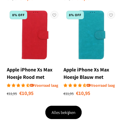
8% OFF
8% OFF
Apple iPhone Xs Max
Apple iPhone Xs Max
Hoesje Rood met
Hoesje Blauw met
Pasjeshouder
Pasjeshouder
Voorraad laag
Voorraad laag
Normale prijs
Aanbiedingsprijs
Normale prijs
Aanbiedingsprij
€10,95
€10,95
€11,95
€11,95
Alles bekijken