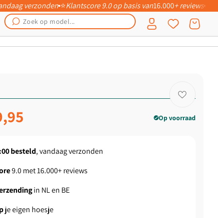
 vandaag verzonden
⭐
Klantscore 9.0 op basis van
16.000
+ reviews
📦
Inloggen
Winkelwagen
ngsprijs
9,95
Op voorraad
:00
besteld
, vandaag verzonden
ore
9.0 met 16.000+ reviews
verzending
in NL en BE
p
je eigen hoesje