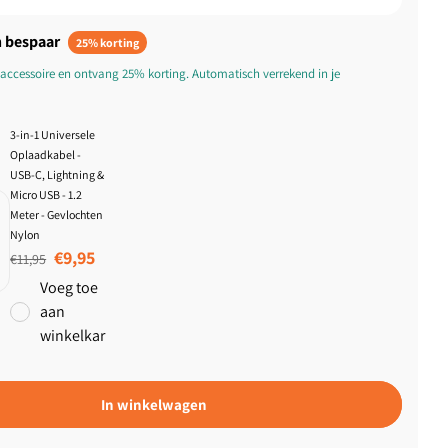
 bespaar
25% korting
accessoire en ontvang 25% korting. Automatisch verrekend in je
3-in-1 Universele
Oplaadkabel -
USB-C, Lightning &
Micro USB - 1.2
Meter - Gevlochten
Nylon
Normale prijs
Aanbiedingsprijs
€9,95
€11,95
Voeg toe
aan
winkelkar
In winkelwagen