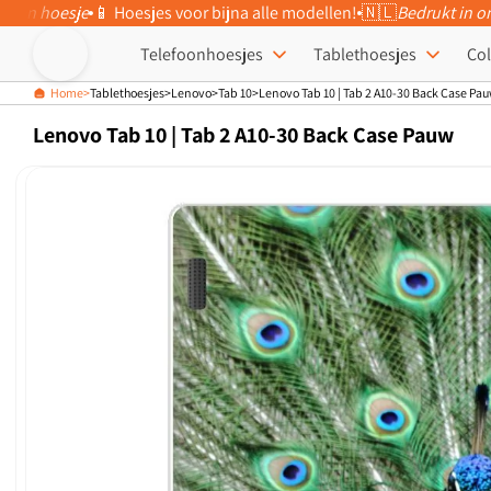
eigen hoesje
📱 Hoesjes voor bijna alle modellen!
🇳🇱
Bedrukt in o
Meteen naar
de content
Telefoonhoesjes
Tablethoesjes
Col
Home
Tablethoesjes
Lenovo
Tab 10
Lenovo Tab 10 | Tab 2 A10-30 Back Case Pa
Lenovo Tab 10 | Tab 2 A10-30 Back Case Pauw