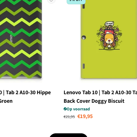
 | Tab 2 A10-30 Hippe
Lenovo Tab 10 | Tab 2 A10-30 T
Groen
Back Cover Doggy Biscuit
Op voorraad
edingsprijs
Normale prijs
Aanbiedingsprijs
€19,95
€21,95