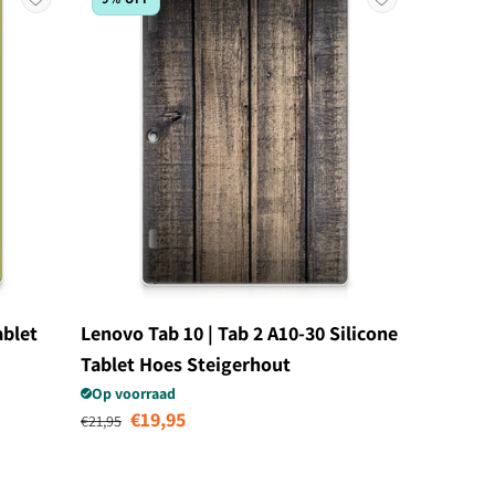
ablet
Lenovo Tab 10 | Tab 2 A10-30 Silicone
Tablet Hoes Steigerhout
Op voorraad
Normale prijs
Aanbiedingsprijs
€19,95
€21,95