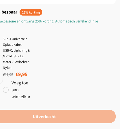
 bespaar
25% korting
accessoire en ontvang 25% korting. Automatisch verrekend in je
3-in-1 Universele
Oplaadkabel -
USB-C, Lightning &
Micro USB - 1.2
Meter - Gevlochten
Nylon
Normale prijs
Aanbiedingsprijs
€9,95
€11,95
Voeg toe
aan
winkelkar
Uitverkocht