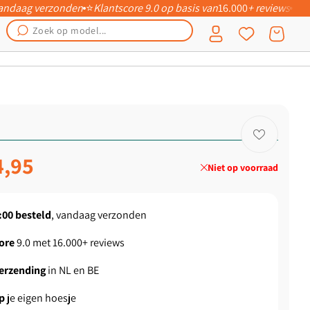
 vandaag verzonden
⭐
Klantscore 9.0 op basis van
16.000
+ reviews
📦
Inloggen
Winkelwagen
ngsprijs
4,95
Niet op voorraad
:00
besteld
, vandaag verzonden
ore
9.0 met 16.000+ reviews
verzending
in NL en BE
p
je eigen hoesje