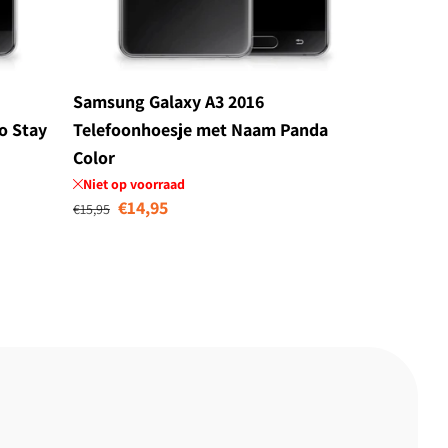
Samsung Galaxy A3 2016
o Stay
Telefoonhoesje met Naam Panda
Color
Niet op voorraad
Normale prijs
Aanbiedingsprijs
€14,95
€15,95