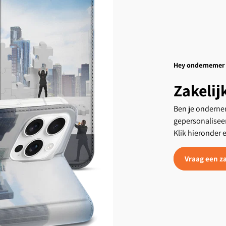
Hey ondernemer
Zakelij
Ben je ondernem
gepersonalisee
Klik hieronder 
Vraag een za