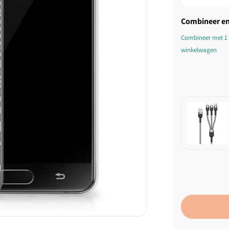
Combineer en
Combineer met 1 
winkelwagen