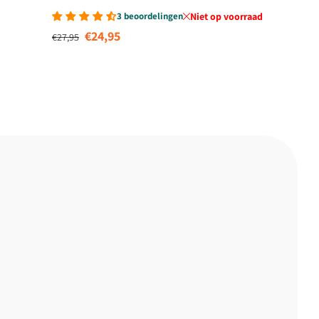
3 beoordelingen
Niet op voorraad
Normale prijs
Aanbiedingsprijs
€24,95
€27,95