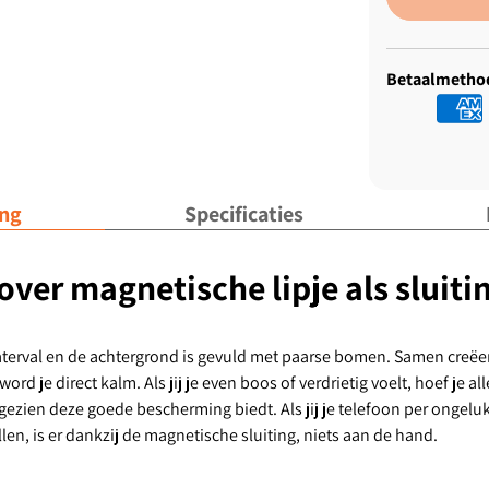
Betaalmetho
ing
Specificaties
ver magnetische lipje als sluiti
erval en de achtergrond is gevuld met paarse bomen. Samen creëert di
ord je direct kalm. Als jij je even boos of verdrietig voelt, hoef je 
ezien deze goede bescherming biedt. Als jij je telefoon per ongeluk l
allen, is er dankzij de magnetische sluiting, niets aan de hand.