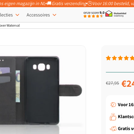
ns eigen magazijn in NL
🚚
Gratis verzending
🕒
Voor 16:00 besteld,
onze score
9.0
lecties
Accessoires
over Waterval
Normale prijs
Aanbiedi
€2
€27,95
Voor 16
Klantsc
Gratis 