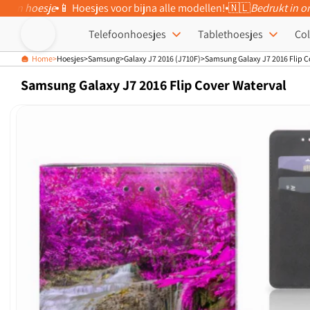
eigen hoesje
📱 Hoesjes voor bijna alle modellen!
🇳🇱
Bedrukt in o
Meteen naar
de content
Telefoonhoesjes
Tablethoesjes
Col
Home
Hoesjes
Samsung
Galaxy J7 2016 (J710F)
Samsung Galaxy J7 2016 Flip C
Samsung Galaxy J7 2016 Flip Cover Waterval