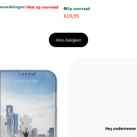
beoordelingen
Niet op voorraad
Op voorraad
edingsprijs
Normale
€19,95
prijs
Alles bekijken
Hey ondernemer