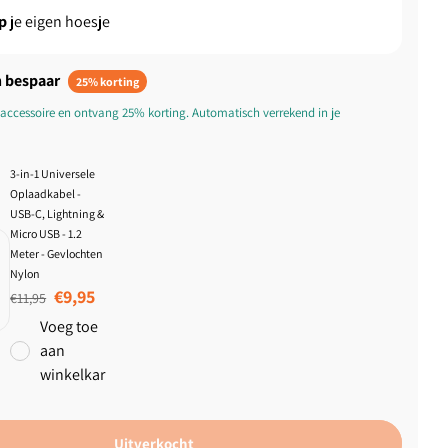
p
je eigen hoesje
 bespaar
25% korting
accessoire en ontvang 25% korting. Automatisch verrekend in je
3-in-1 Universele
Oplaadkabel -
USB-C, Lightning &
Micro USB - 1.2
Meter - Gevlochten
Nylon
Normale prijs
Aanbiedingsprijs
€9,95
€11,95
Voeg toe
aan
winkelkar
Uitverkocht