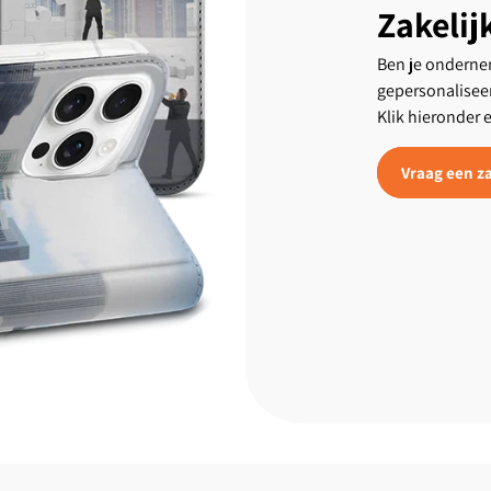
Zakelij
Ben je ondernem
gepersonalisee
Klik hieronder 
Vraag een za