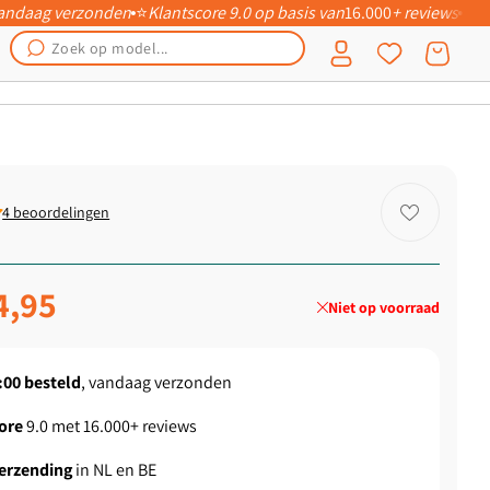
 vandaag verzonden
⭐
Klantscore 9.0 op basis van
16.000
+ reviews
📦
Inloggen
Winkelwagen
4 beoordelingen
ngsprijs
4,95
Niet op voorraad
:00
besteld
, vandaag verzonden
ore
9.0 met 16.000+ reviews
verzending
in NL en BE