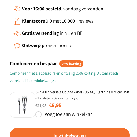
Voor 16:00
besteld
, vandaag verzonden
Klantscore
9.0 met 16.000+ reviews
Gratis verzending
in NL en BE
Ontwerp
je eigen hoesje
Combineer en bespaar
25% korting
Combineer met 1 accessoire en ontvang 25% korting. Automatisch
verrekend in je winkelwagen
3-in-1 Universele Oplaadkabel - USB-C, Lightning & Micro USB
- 1.2 Meter - Gevlochten Nylon
Normale prijs
Aanbiedingsprijs
€9,95
€11,95
Voeg toe aan winkelkar
In winkelwagen