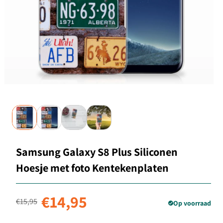
Samsung Galaxy S8 Plus Siliconen
Hoesje met foto Kentekenplaten
Normale prijs
Aanbiedingsprijs
€14,95
€15,95
Op voorraad