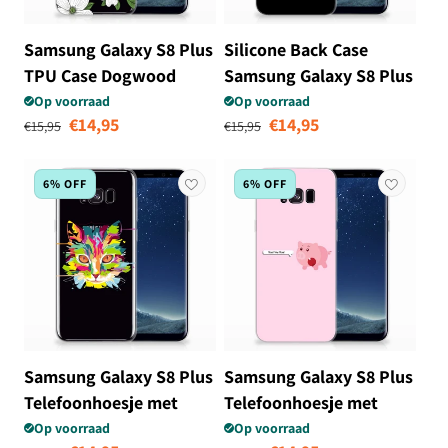
Samsung Galaxy S8 Plus
Silicone Back Case
TPU Case Dogwood
Samsung Galaxy S8 Plus
Flowers
Skull Eyes
Op voorraad
Op voorraad
Normale prijs
Aanbiedingsprijs
Normale prijs
Aanbiedingsprij
€14,95
€14,95
€15,95
€15,95
6% OFF
6% OFF
Samsung Galaxy S8 Plus
Samsung Galaxy S8 Plus
Telefoonhoesje met
Telefoonhoesje met
Naam Cat Color
Naam Pig Mud
Op voorraad
Op voorraad
Normale prijs
Aanbiedingsprijs
Normale prijs
Aanbiedingsprij