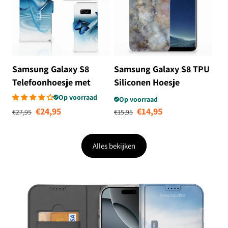
Samsung Galaxy S8
Samsung Galaxy S8 TPU
Telefoonhoesje met
Siliconen Hoesje
Pasjes Vlinders
Marmer Grijs
Op voorraad
Op voorraad
Normale prijs
Aanbiedingsprijs
Normale prijs
Aanbiedingsprij
€24,95
€14,95
€27,95
€15,95
Alles bekijken