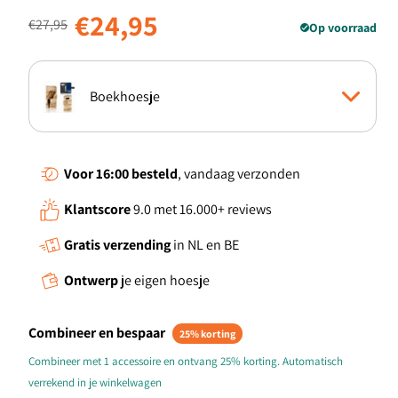
Normale prijs
Aanbiedingsprijs
€24,95
€27,95
Op voorraad
Boekhoesje
Standcase Hoesje
Voor 16:00
besteld
, vandaag verzonden
Klantscore
9.0 met 16.000+ reviews
TPU Hoesje
Gratis verzending
in NL en BE
Ontwerp
je eigen hoesje
Combineer en bespaar
25% korting
Combineer met 1 accessoire en ontvang 25% korting. Automatisch
verrekend in je winkelwagen