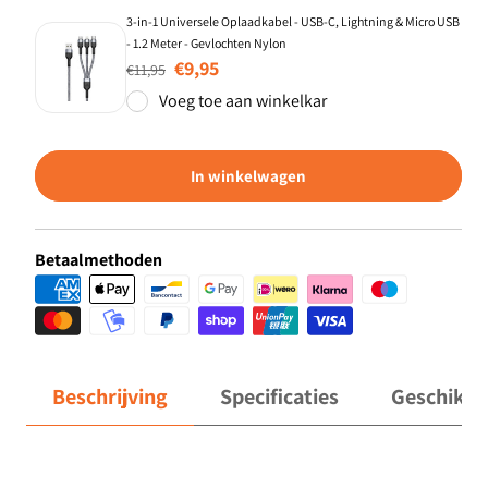
3-in-1 Universele Oplaadkabel - USB-C, Lightning & Micro USB
- 1.2 Meter - Gevlochten Nylon
Normale prijs
Aanbiedingsprijs
€9,95
€11,95
Voeg toe aan winkelkar
In winkelwagen
Betaalmethoden
Beschrijving
Specificaties
Geschikt 