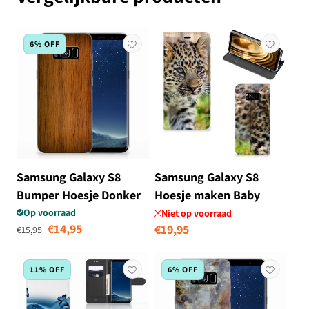
6% OFF
Samsung Galaxy S8
Samsung Galaxy S8
Bumper Hoesje Donker
Hoesje maken Baby
Hout
Luipaard
Op voorraad
Niet op voorraad
Normale prijs
Aanbiedingsprijs
€14,95
Normale
€19,95
€15,95
prijs
11% OFF
6% OFF