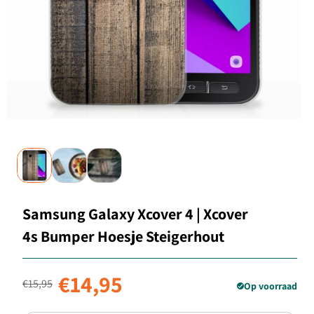
Samsung Galaxy Xcover 4 | Xcover
4s Bumper Hoesje Steigerhout
Normale prijs
Aanbiedingsprijs
€14,95
€15,95
Op voorraad