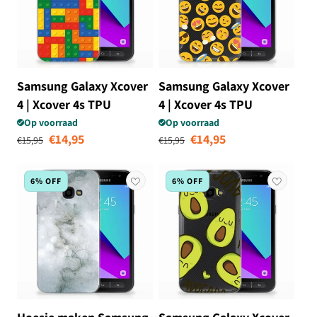
Samsung Galaxy Xcover
Samsung Galaxy Xcover
4 | Xcover 4s TPU
4 | Xcover 4s TPU
bumper Blokken
bumper Emoji
Op voorraad
Op voorraad
Normale prijs
Aanbiedingsprijs
Normale prijs
Aanbiedingsprij
€14,95
€14,95
€15,95
€15,95
6% OFF
6% OFF