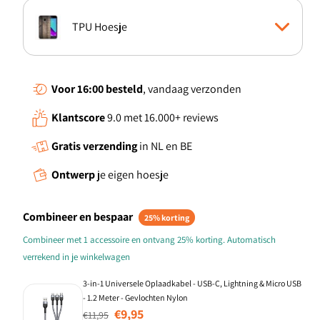
TPU Hoesje
Boekhoesje
Voor 16:00
besteld
, vandaag verzonden
Klantscore
9.0 met 16.000+ reviews
Standcase Hoesje
Gratis verzending
in NL en BE
Ontwerp
je eigen hoesje
Combineer en bespaar
25% korting
Combineer met 1 accessoire en ontvang 25% korting. Automatisch
verrekend in je winkelwagen
3-in-1 Universele Oplaadkabel - USB-C, Lightning & Micro USB
- 1.2 Meter - Gevlochten Nylon
Normale prijs
Aanbiedingsprijs
€9,95
€11,95