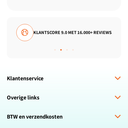
KLANTSCORE 9.0 MET 16.000+ REVIEWS
Klantenservice
Verzending & levering
Overige links
Algemene voorwaarden
Hulp bij bestelling
Over ons
Retour & Terugbetaling
BTW en verzendkosten
Zakelijk bestellen
Veelgestelde vragen
Privacybeleid