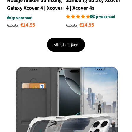
Hoesje maken Samsung
Samsung Galaxy Xcover
Galaxy Xcover 4 | Xcover
4 | Xcover 4s
4s Painting Grey
Telefoonhoesje met
Op voorraad
Op voorraad
Normale prijs
Aanbiedingsprijs
Normale prijs
Aanbiedingsprij
Naam Avocado Singing
€14,95
€14,95
€15,95
€15,95
Alles bekijken