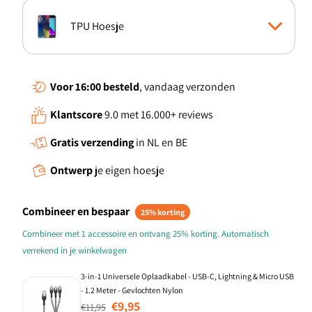
TPU Hoesje
Boekhoesje
Voor 16:00
besteld
, vandaag verzonden
Klantscore
9.0 met 16.000+ reviews
Standcase Hoesje
Gratis verzending
in NL en BE
Ontwerp
je eigen hoesje
Combineer en bespaar
25% korting
Combineer met 1 accessoire en ontvang 25% korting. Automatisch
verrekend in je winkelwagen
3-in-1 Universele Oplaadkabel - USB-C, Lightning & Micro USB
- 1.2 Meter - Gevlochten Nylon
Normale prijs
Aanbiedingsprijs
€9,95
€11,95