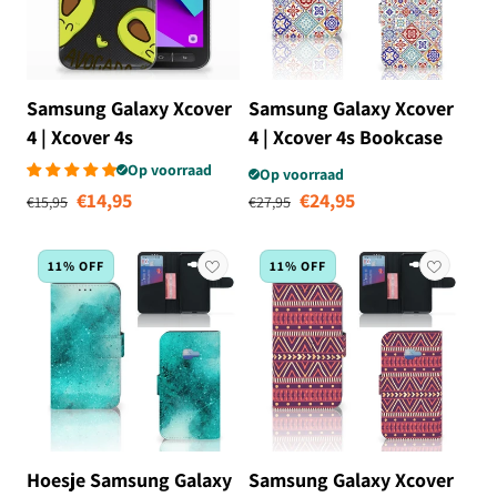
Samsung Galaxy Xcover
Samsung Galaxy Xcover
4 | Xcover 4s
4 | Xcover 4s Bookcase
Telefoonhoesje met
Tiles Color
Op voorraad
Op voorraad
Normale prijs
Aanbiedingsprijs
Normale prijs
Aanbiedingsprij
Naam Avocado Singing
€14,95
€24,95
€15,95
€27,95
11% OFF
11% OFF
Hoesje Samsung Galaxy
Samsung Galaxy Xcover