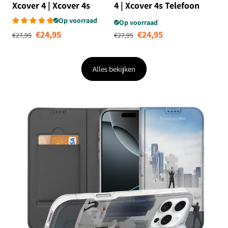
Xcover 4 | Xcover 4s
4 | Xcover 4s Telefoon
Painting Blue
Hoesje Aztec Paars
Op voorraad
Op voorraad
Normale prijs
Aanbiedingsprijs
Normale prijs
Aanbiedingsprij
€24,95
€24,95
€27,95
€27,95
Alles bekijken