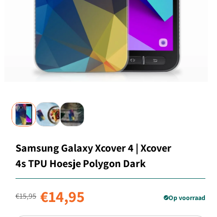
Samsung Galaxy Xcover 4 | Xcover
4s TPU Hoesje Polygon Dark
Normale prijs
Aanbiedingsprijs
€14,95
€15,95
Op voorraad