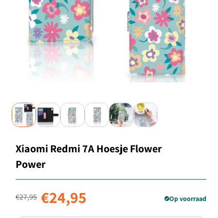
Xiaomi Redmi 7A Hoesje Flower
Power
Normale prijs
Aanbiedingsprijs
€24,95
€27,95
Op voorraad