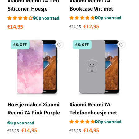
Xiaomi Redmi 7A TPU
Xiaomi Redmi 7A
Siliconen Hoesje
Bookcase Wit met
Transparant
Pasjeshouder
Op voorraad
Op voorraad
Normale prijs
Aanbiedingsprij
€12,95
Normale
€14,95
€14,95
prijs
6% OFF
6% OFF
Hoesje maken Xiaomi
Xiaomi Redmi 7A
Redmi 7A Pink Purple
Telefoonhoesje met
Paint
Naam Grijs Baby Olifant
Op voorraad
Op voorraad
Normale prijs
Aanbiedingsprijs
Normale prijs
Aanbiedingsprij
€14,95
€14,95
€15,95
€15,95