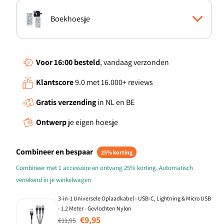
Boekhoesje
TPU Hoesje
Voor 16:00
besteld
, vandaag verzonden
Klantscore
9.0 met 16.000+ reviews
Gratis verzending
in NL en BE
Ontwerp
je eigen hoesje
Combineer en bespaar
25% korting
Combineer met 1 accessoire en ontvang 25% korting. Automatisch
verrekend in je winkelwagen
3-in-1 Universele Oplaadkabel - USB-C, Lightning & Micro USB
- 1.2 Meter - Gevlochten Nylon
Normale prijs
Aanbiedingsprijs
€9,95
€11,95