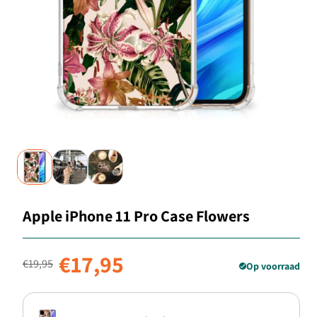
Apple iPhone 11 Pro Case Flowers
Normale prijs
Aanbiedingsprijs
€17,95
€19,95
Op voorraad