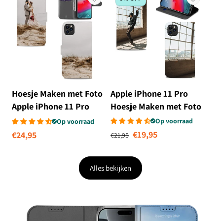
Hoesje Maken met Foto
Apple iPhone 11 Pro
Apple iPhone 11 Pro
Hoesje Maken met Foto
Op voorraad
Op voorraad
Normale prijs
Aanbiedingsprij
€19,95
Normale
€24,95
€21,95
prijs
Alles bekijken