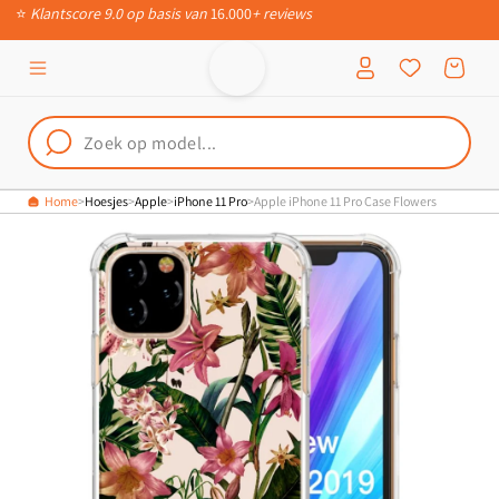
⭐
Klantscore 9.0 op basis van
16.000
+ reviews
Meteen naar
📦
Ruim 200.000 verschillende producten
de content
Inloggen
Winkelwagen
Home
Hoesjes
Apple
iPhone 11 Pro
Apple iPhone 11 Pro Case Flowers