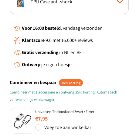
TPU Case anti-shock
Boekhoesje
Voor 16:00
besteld
, vandaag verzonden
Klantscore
9.0 met 16.000+ reviews
Standcase Hoesje
Gratis verzending
in NL en BE
TPU Hoesje
Ontwerp
je eigen hoesje
Combineer en bespaar
25% korting
Combineer met 1 accessoire en ontvang 25% korting. Automatisch
verrekend in je winkelwagen
Universeel Telefoonkoord Zwart / Zilver
Normale
€7,95
prijs
Voeg toe aan winkelkar