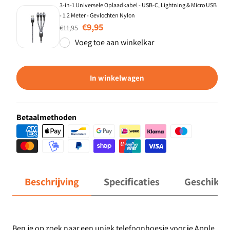
3-in-1 Universele Oplaadkabel - USB-C, Lightning & Micro USB
- 1.2 Meter - Gevlochten Nylon
Normale prijs
Aanbiedingsprijs
€9,95
€11,95
Voeg toe aan winkelkar
In winkelwagen
Betaalmethoden
Beschrijving
Specificaties
Geschikt 
Ben je op zoek naar een uniek telefoonhoesje voor je Apple