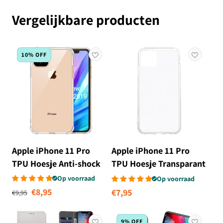
Vergelijkbare producten
10% OFF
Apple iPhone 11 Pro
Apple iPhone 11 Pro
TPU Hoesje Anti-shock
TPU Hoesje Transparant
Transparant
Op voorraad
Op voorraad
Normale prijs
Aanbiedingsprijs
€8,95
Normale
€7,95
€9,95
prijs
9% OFF