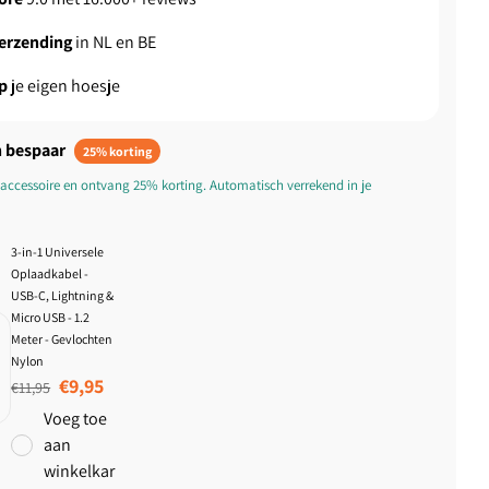
verzending
in NL en BE
p
je eigen hoesje
 bespaar
25% korting
accessoire en ontvang 25% korting. Automatisch verrekend in je
3-in-1 Universele
Oplaadkabel -
USB-C, Lightning &
Micro USB - 1.2
Meter - Gevlochten
Nylon
Normale prijs
Aanbiedingsprijs
€9,95
€11,95
Voeg toe
aan
winkelkar