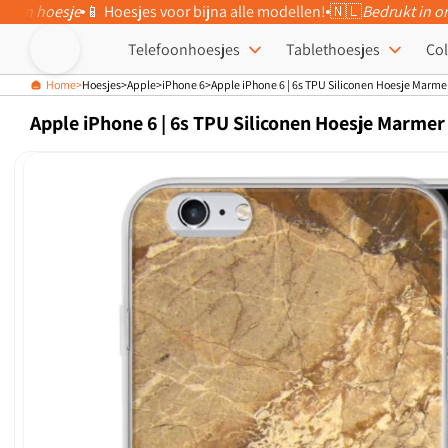
eigen hoesje
📱 Hoesjes voor bijna alle modellen!
🇳🇱
Bedrukt in o
Meteen naar
de content
Telefoonhoesjes
Tablethoesjes
Col
Home
Hoesjes
Apple
iPhone 6
Apple iPhone 6 | 6s TPU Siliconen Hoesje Marm
Apple iPhone 6 | 6s TPU Siliconen Hoesje Marme