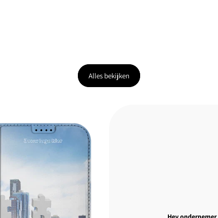
Alles bekijken
Hey ondernemer