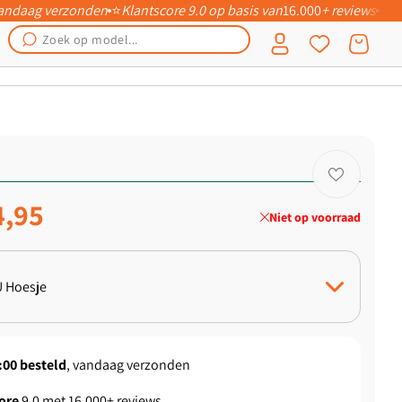
 vandaag verzonden
⭐
Klantscore 9.0 op basis van
16.000
+ reviews
📦
Inloggen
Winkelwagen
ngsprijs
4,95
Niet op voorraad
 Hoesje
khoesje
:00
besteld
, vandaag verzonden
ore
9.0 met 16.000+ reviews