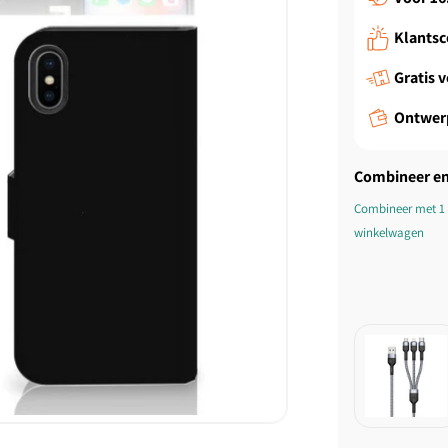
Klantsc
TPU
Gratis 
TPU
Ontwer
Bac
Combineer en
Combineer met 1 
winkelwagen