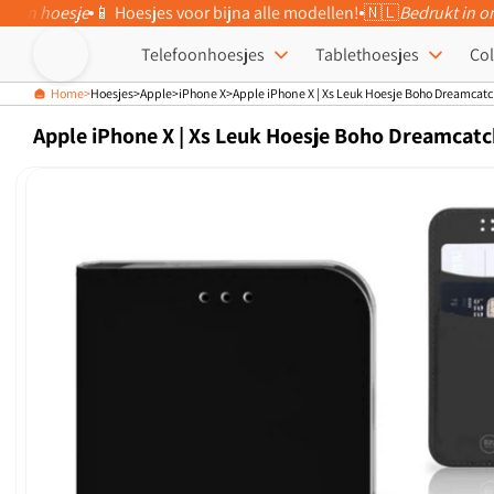
eigen hoesje
📱 Hoesjes voor bijna alle modellen!
🇳🇱
Bedrukt in o
Meteen naar
de content
Telefoonhoesjes
Tablethoesjes
Col
Home
Hoesjes
Apple
iPhone X
Apple iPhone X | Xs Leuk Hoesje Boho Dreamcatc
Apple iPhone X | Xs Leuk Hoesje Boho Dreamcatc