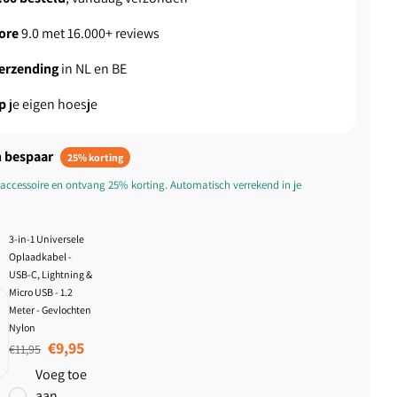
ore
9.0 met 16.000+ reviews
 Hoesje
verzending
in NL en BE
 Case anti-shock
p
je eigen hoesje
k Cover
 bespaar
25% korting
accessoire en ontvang 25% korting. Automatisch verrekend in je
3-in-1 Universele
Oplaadkabel -
USB-C, Lightning &
Micro USB - 1.2
Meter - Gevlochten
Nylon
Normale prijs
Aanbiedingsprijs
€9,95
€11,95
Voeg toe
aan