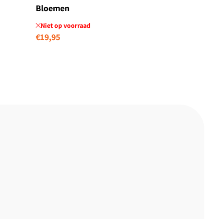
Bloemen
Niet op voorraad
Normale
€19,95
prijs