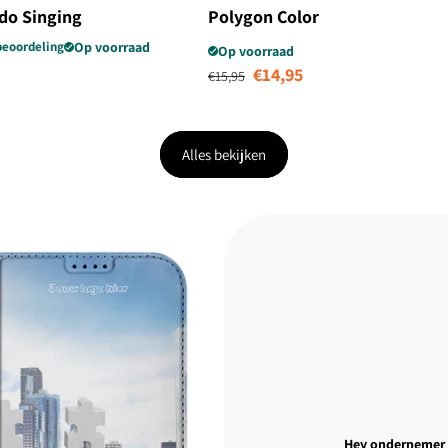
do Singing
Polygon Color
beoordeling
Op voorraad
Op voorraad
edingsprijs
Normale prijs
Aanbiedingsprijs
€14,95
€15,95
Alles bekijken
Hey ondernemer