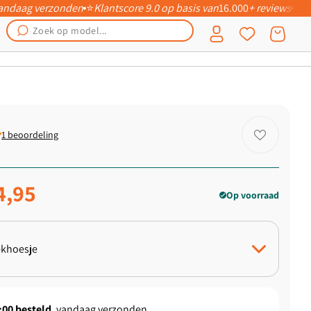
 vandaag verzonden
⭐
Klantscore 9.0 op basis van
16.000
+ reviews
📦
Inloggen
Winkelwagen
1 beoordeling
ngsprijs
4,95
Op voorraad
khoesje
ndcase Hoesje
:00
besteld
, vandaag verzonden