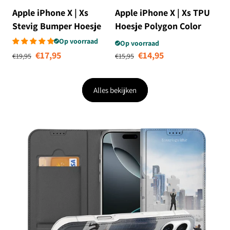
Apple iPhone X | Xs
Apple iPhone X | Xs TPU
Stevig Bumper Hoesje
Hoesje Polygon Color
Avocado Singing
Op voorraad
Op voorraad
Normale prijs
Aanbiedingsprijs
Normale prijs
Aanbiedingsprij
€17,95
€14,95
€19,95
€15,95
Alles bekijken