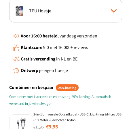
TPU Hoesje
Boekhoesje
Voor 16:00
besteld
, vandaag verzonden
Klantscore
9.0 met 16.000+ reviews
Standcase Hoesje
Gratis verzending
in NL en BE
TPU Case anti-shock
Ontwerp
je eigen hoesje
Back Cover
Combineer en bespaar
25% korting
Combineer met 1 accessoire en ontvang 25% korting. Automatisch
verrekend in je winkelwagen
3-in-1 Universele Oplaadkabel - USB-C, Lightning & Micro USB
- 1.2 Meter - Gevlochten Nylon
Normale prijs
Aanbiedingsprijs
€9,95
€11,95