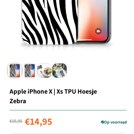
Apple iPhone X | Xs TPU Hoesje
Zebra
Normale prijs
Aanbiedingsprijs
€14,95
€15,95
Op voorraad