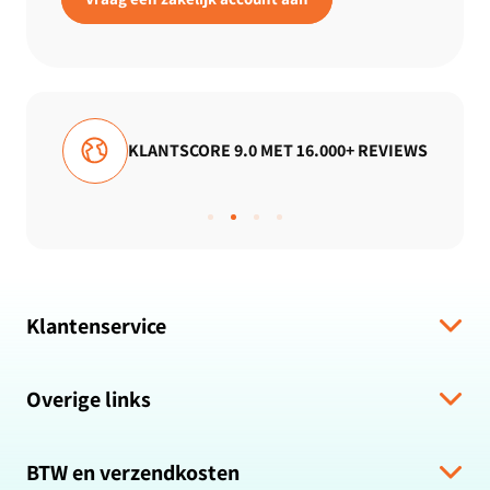
E 9.0 MET 16.000+ REVIEWS
GRATIS VERZE
Klantenservice
Verzending & levering
Overige links
Algemene voorwaarden
Hulp bij bestelling
Over ons
Retour & Terugbetaling
BTW en verzendkosten
Zakelijk bestellen