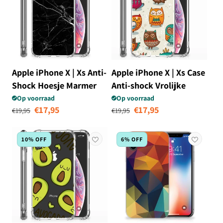
Apple iPhone X | Xs Anti-
Apple iPhone X | Xs Case
Shock Hoesje Marmer
Anti-shock Vrolijke
Zwart - Origineel
Uilen
Op voorraad
Op voorraad
Normale prijs
Aanbiedingsprijs
Normale prijs
Aanbiedingsprij
€17,95
€17,95
Cadeau Vader
€19,95
€19,95
10% OFF
6% OFF