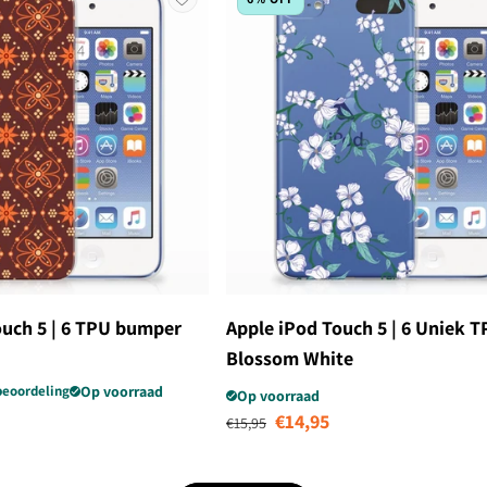
ouch 5 | 6 TPU bumper
Apple iPod Touch 5 | 6 Uniek 
Blossom White
beoordeling
Op voorraad
Op voorraad
edingsprijs
Normale prijs
Aanbiedingsprijs
€14,95
€15,95