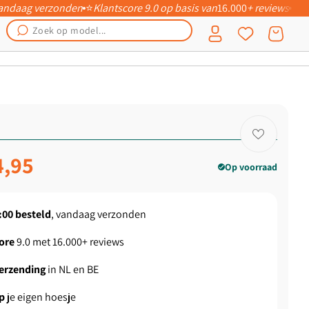
 vandaag verzonden
⭐
Klantscore 9.0 op basis van
16.000
+ reviews
📦
Inloggen
Winkelwagen
ngsprijs
4,95
Op voorraad
:00
besteld
, vandaag verzonden
ore
9.0 met 16.000+ reviews
verzending
in NL en BE
p
je eigen hoesje