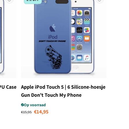
TPU Case
Apple iPod Touch 5 | 6 Silicone-hoesje
Gun Don't Touch My Phone
Op voorraad
Normale prijs
Aanbiedingsprijs
€14,95
€15,95