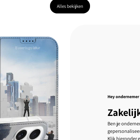
Alles bekijken
Hey ondernemer
Zakelij
Ben je ondernem
gepersonalisee
Klik hieronder 