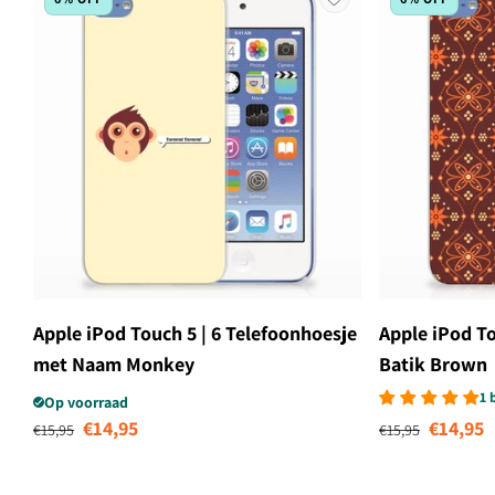
Apple iPod Touch 5 | 6 Telefoonhoesje
Apple iPod T
met Naam Monkey
Batik Brown
1 
Op voorraad
Normale prijs
Aanbiedingsprijs
Normale prijs
Aanbi
€14,95
€14,95
€15,95
€15,95