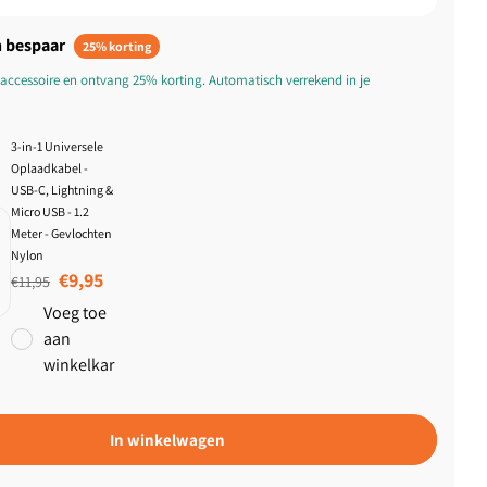
 bespaar
25% korting
accessoire en ontvang 25% korting. Automatisch verrekend in je
3-in-1 Universele
Oplaadkabel -
USB-C, Lightning &
Micro USB - 1.2
Meter - Gevlochten
Nylon
Normale prijs
Aanbiedingsprijs
€9,95
€11,95
Voeg toe
aan
winkelkar
In winkelwagen