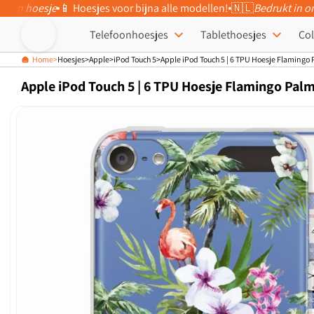
eigen hoesje
📱 Hoesjes voor bijna alle modellen!
🇳🇱
Bedrukt in o
Meteen naar
de content
Telefoonhoesjes
Tablethoesjes
Col
Home
Hoesjes
Apple
iPod Touch 5
Apple iPod Touch 5 | 6 TPU Hoesje Flamingo
Apple iPod Touch 5 | 6 TPU Hoesje Flamingo Pal