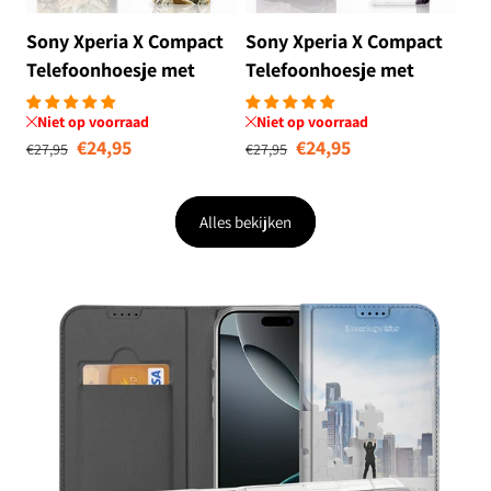
Sony Xperia X Compact
Sony Xperia X Compact
Telefoonhoesje met
Telefoonhoesje met
Pasjes Roofdieren
Pasjes Kat
Niet op voorraad
Niet op voorraad
Normale prijs
Aanbiedingsprijs
Normale prijs
Aanbiedingsprij
€24,95
€24,95
€27,95
€27,95
Alles bekijken