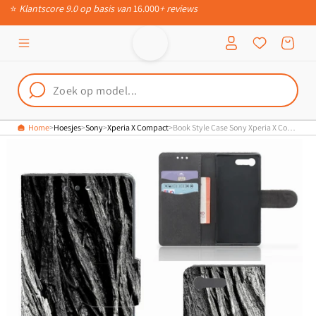
Meteen naar
📦
Ruim 200.000 verschillende producten
de content
Inloggen
Winkelwagen
Home
Hoesjes
Sony
Xperia X Compact
Book Style Case Sony Xperia X Compact Boomschors Grijs