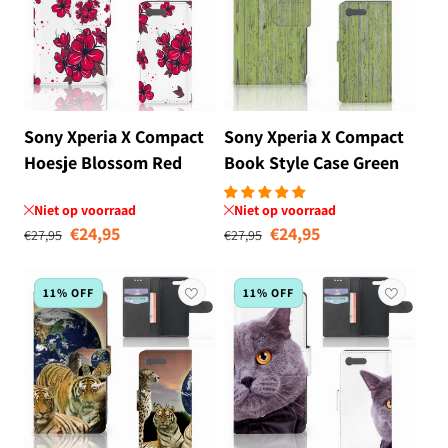
Sony Xperia X Compact
Sony Xperia X Compact
Hoesje Blossom Red
Book Style Case Green
Wood
Niet op voorraad
Niet op voorraad
Normale prijs
Aanbiedingsprijs
Normale prijs
Aanbiedingsprij
€24,95
€24,95
€27,95
€27,95
11% OFF
11% OFF