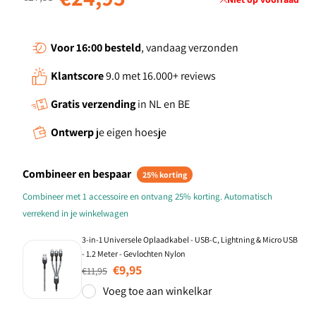
Voor 16:00
besteld
, vandaag verzonden
Klantscore
9.0 met 16.000+ reviews
Gratis verzending
in NL en BE
Ontwerp
je eigen hoesje
Combineer en bespaar
25% korting
Combineer met 1 accessoire en ontvang 25% korting. Automatisch
verrekend in je winkelwagen
3-in-1 Universele Oplaadkabel - USB-C, Lightning & Micro USB
- 1.2 Meter - Gevlochten Nylon
Normale prijs
Aanbiedingsprijs
€9,95
€11,95
Voeg toe aan winkelkar