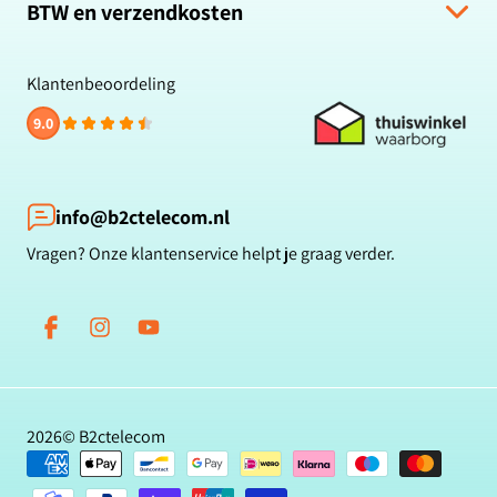
Retour & Terugbetaling
BTW en verzendkosten
Zakelijk bestellen
Veelgestelde vragen
Privacybeleid
Alle prijzen zijn inclusief BTW en gratis verzending.
Klachten & suggesties
Cookiebeleid
Klantenbeoordeling
Contact
Reviewbeleid
9.0
Klantbeoordelingen
Betaalmethoden
Blog
info@b2ctelecom.nl
Vragen? Onze klantenservice helpt je graag verder.
Facebook
Instagram
YouTube
2026©
B2ctelecom
Betaalmethoden