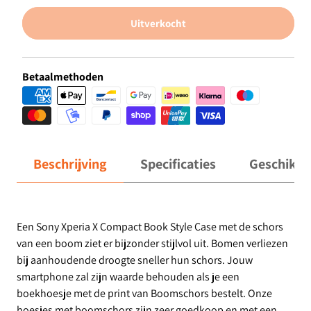
Uitverkocht
Betaalmethoden
Beschrijving
Specificaties
Geschikt 
Een Sony Xperia X Compact Book Style Case met de schors
van een boom ziet er bijzonder stijlvol uit. Bomen verliezen
bij aanhoudende droogte sneller hun schors. Jouw
smartphone zal zijn waarde behouden als je een
boekhoesje met de print van Boomschors bestelt. Onze
hoesjes met boomschors zijn zeer goedkoop en met een