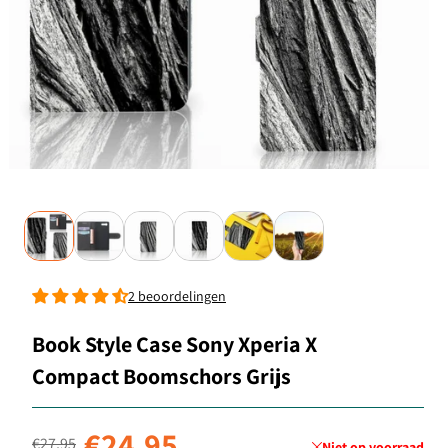
2 beoordelingen
Book Style Case Sony Xperia X
Compact Boomschors Grijs
Normale prijs
Aanbiedingsprijs
€24,95
€27,95
Niet op voorraad