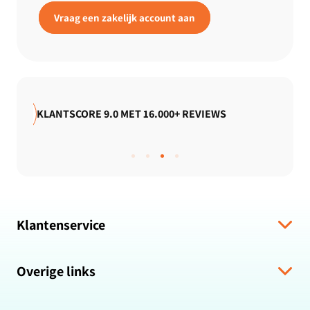
Vraag een zakelijk account aan
 REVIEWS
GRATIS VERZENDING
Klantenservice
Verzending & levering
Overige links
Algemene voorwaarden
Hulp bij bestelling
Over ons