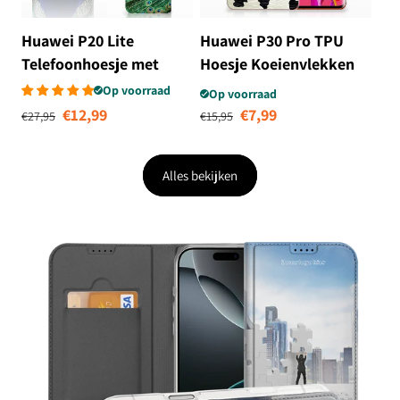
Huawei P20 Lite
Huawei P30 Pro TPU
Telefoonhoesje met
Hoesje Koeienvlekken
Pasjes Pauw
Op voorraad
Op voorraad
Normale prijs
Aanbiedingsprijs
Normale prijs
Aanbiedingsprij
€12,99
€7,99
€27,95
€15,95
Alles bekijken