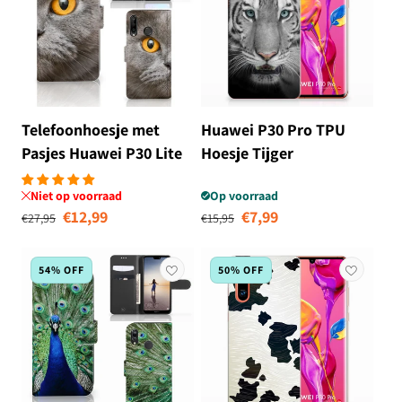
Telefoonhoesje met
Huawei P30 Pro TPU
Pasjes Huawei P30 Lite
Hoesje Tijger
(2020) Britse Korthaar
Niet op voorraad
Op voorraad
Normale prijs
Aanbiedingsprijs
Normale prijs
Aanbiedingsprij
€12,99
€7,99
€27,95
€15,95
54% OFF
50% OFF