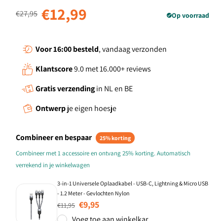
Normale prijs
Aanbiedingsprijs
€12,99
€27,95
Op voorraad
Voor 16:00
besteld
, vandaag verzonden
Klantscore
9.0 met 16.000+ reviews
Gratis verzending
in NL en BE
Ontwerp
je eigen hoesje
Combineer en bespaar
25% korting
Combineer met 1 accessoire en ontvang 25% korting. Automatisch
verrekend in je winkelwagen
3-in-1 Universele Oplaadkabel - USB-C, Lightning & Micro USB
- 1.2 Meter - Gevlochten Nylon
Normale prijs
Aanbiedingsprijs
€9,95
€11,95
Voeg toe aan winkelkar