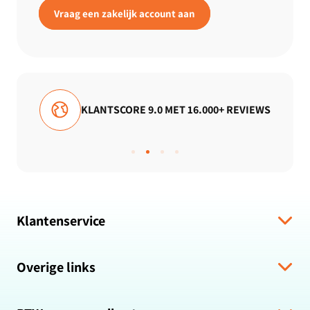
Vraag een zakelijk account aan
TSCORE 9.0 MET 16.000+ REVIEWS
GRATIS V
Klantenservice
Verzending & levering
Overige links
Algemene voorwaarden
Hulp bij bestelling
Over ons