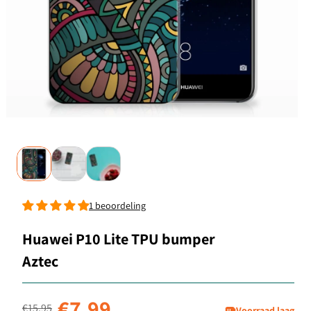
1 beoordeling
Huawei P10 Lite TPU bumper
Aztec
Normale prijs
Aanbiedingsprijs
€7,99
€15,95
Voorraad laag