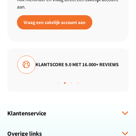
aan.
Vraag een zakelijk account aan
MET 16.000+ REVIEWS
GRATIS VERZENDING
Klantenservice
Verzending & levering
Overige links
Algemene voorwaarden