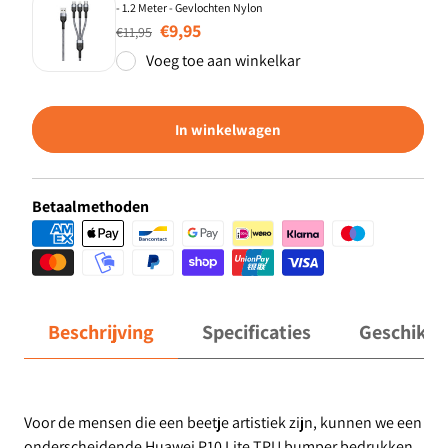
- 1.2 Meter - Gevlochten Nylon
Normale prijs
Aanbiedingsprijs
€9,95
€11,95
Voeg toe aan winkelkar
In winkelwagen
Betaalmethoden
Beschrijving
Specificaties
Geschikt 
Voor de mensen die een beetje artistiek zijn, kunnen we een
onderscheidende Huawei P10 Lite TPU bumper bedrukken