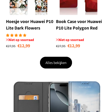
Hoesje voor Huawei P10
Book Case voor Huawei
Lite Dark Flowers
P10 Lite Polygon Red
Niet op voorraad
Niet op voorraad
Normale prijs
Aanbiedingsprijs
Normale prijs
Aanbiedingsprij
€12,99
€12,99
€27,95
€27,95
Alles bekijken