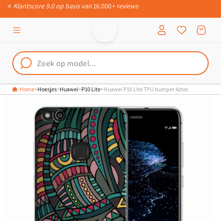
⭐
Klantscore 9.0 op basis van
16.000
+ reviews
Meteen naar
📦
Ruim 200.000 verschillende producten
de content
Inloggen
Winkelwagen
Home
Hoesjes
Huawei
P10 Lite
Huawei P10 Lite TPU bumper Aztec