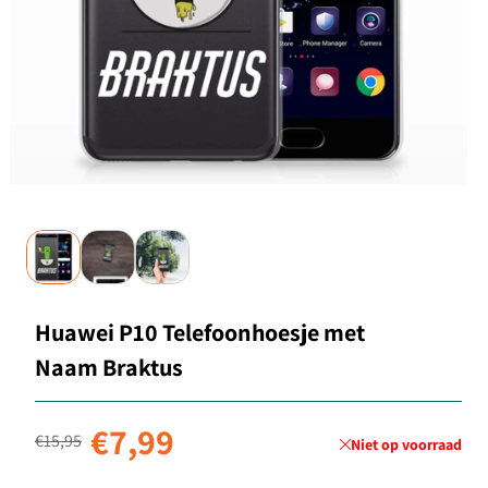
Huawei P10 Telefoonhoesje met
Naam Braktus
Normale prijs
Aanbiedingsprijs
€7,99
€15,95
Niet op voorraad