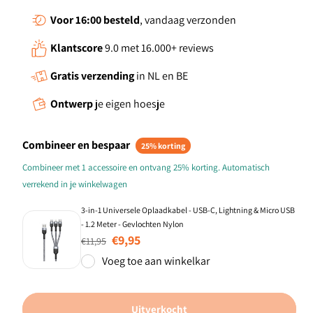
Voor 16:00
besteld
, vandaag verzonden
Klantscore
9.0 met 16.000+ reviews
Gratis verzending
in NL en BE
Ontwerp
je eigen hoesje
Combineer en bespaar
25% korting
Combineer met 1 accessoire en ontvang 25% korting. Automatisch
verrekend in je winkelwagen
3-in-1 Universele Oplaadkabel - USB-C, Lightning & Micro USB
- 1.2 Meter - Gevlochten Nylon
Normale prijs
Aanbiedingsprijs
€9,95
€11,95
Voeg toe aan winkelkar
Uitverkocht