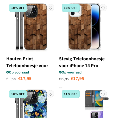
10% OFF
10% OFF
Houten Print
Stevig Telefoonhoesje
Telefoonhoesje voor
voor iPhone 14 Pro
iPhone 14 Pro Wooden
Wooden Cubes
Op voorraad
Op voorraad
Normale prijs
Aanbiedingsprijs
Normale prijs
Aanbiedingsprij
€17,95
€17,95
Cubes
€19,95
€19,95
10% OFF
11% OFF