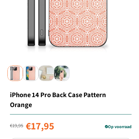
iPhone 14 Pro Back Case Pattern
Orange
Normale prijs
Aanbiedingsprijs
€17,95
€19,95
Op voorraad