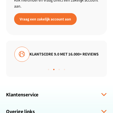
Klik hieronder en vraag direct een zakelijk account
aan.
Vraag een zakelijk account aan
TSCORE 9.0 MET 16.000+ REVIEWS
GRATIS V
Klantenservice
Verzending & levering
Overige links