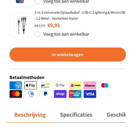
Voeg toe aan winkelkar
3-in-1 Universele Oplaadkabel - USB-C, Lightning & Micro USB
- 1.2 Meter - Gevlochten Nylon
Normale prijs
Aanbiedingsprijs
€9,95
€11,95
Voeg toe aan winkelkar
In winkelwagen
Betaalmethoden
Beschrijving
Specificaties
Geschikt 