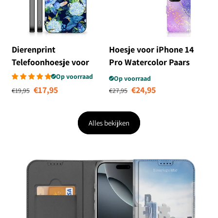
Dierenprint
Hoesje voor iPhone 14
Telefoonhoesje voor
Pro Watercolor Paars
iPhone 14 Pro IJsvogel
Op voorraad
Op voorraad
Normale prijs
Aanbiedingsprijs
Normale prijs
Aanbiedingsprij
€17,95
€24,95
€19,95
€27,95
Alles bekijken