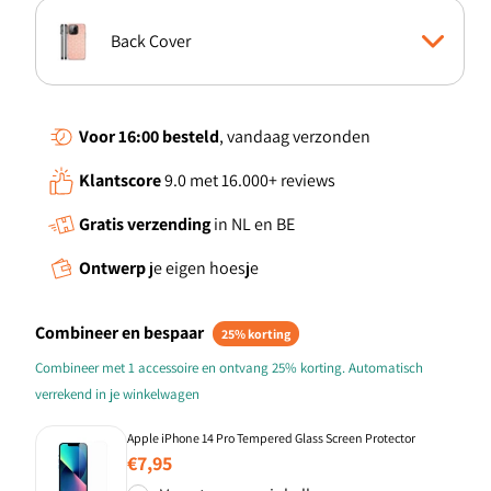
Back Cover
Boekhoesje
Voor 16:00
besteld
, vandaag verzonden
Klantscore
9.0 met 16.000+ reviews
Standcase Hoesje
Gratis verzending
in NL en BE
TPU Case anti-shock
Ontwerp
je eigen hoesje
TPU Hoesje
Combineer en bespaar
25% korting
Combineer met 1 accessoire en ontvang 25% korting. Automatisch
verrekend in je winkelwagen
Apple iPhone 14 Pro Tempered Glass Screen Protector
Normale
€7,95
prijs