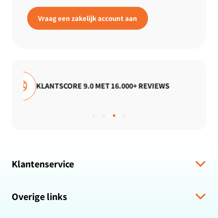
Vraag een zakelijk account aan
REVIEWS
GRATIS VERZENDING
Klantenservice
Verzending & levering
Overige links
Algemene voorwaarden
Hulp bij bestelling