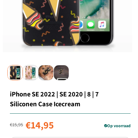
iPhone SE 2022 | SE 2020 | 8 | 7
Siliconen Case Icecream
Normale prijs
Aanbiedingsprijs
€14,95
€15,95
Op voorraad