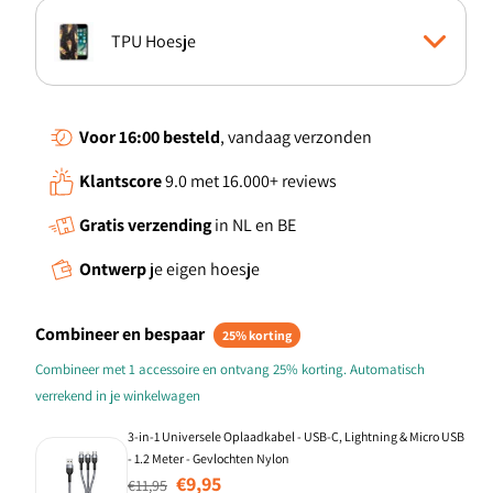
TPU Hoesje
Boekhoesje
Voor 16:00
besteld
, vandaag verzonden
Klantscore
9.0 met 16.000+ reviews
Standcase Hoesje
Gratis verzending
in NL en BE
Back Cover
Ontwerp
je eigen hoesje
TPU Case anti-shock
Combineer en bespaar
25% korting
Combineer met 1 accessoire en ontvang 25% korting. Automatisch
verrekend in je winkelwagen
3-in-1 Universele Oplaadkabel - USB-C, Lightning & Micro USB
- 1.2 Meter - Gevlochten Nylon
Normale prijs
Aanbiedingsprijs
€9,95
€11,95