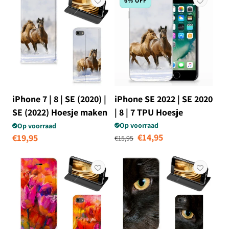
6% OFF
iPhone 7 | 8 | SE (2020) |
iPhone SE 2022 | SE 2020
SE (2022) Hoesje maken
| 8 | 7 TPU Hoesje
Paarden
Paarden
Op voorraad
Op voorraad
Normale prijs
Aanbiedingsprij
€14,95
Normale
€19,95
€15,95
prijs