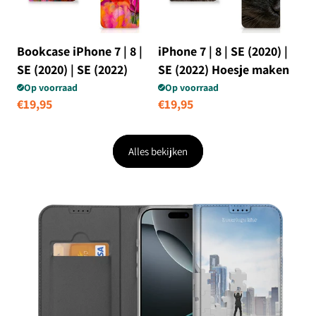
Bookcase iPhone 7 | 8 |
iPhone 7 | 8 | SE (2020) |
SE (2020) | SE (2022)
SE (2022) Hoesje maken
Tulips
Zwarte Kat
Op voorraad
Op voorraad
Normale
€19,95
Normale
€19,95
prijs
prijs
Alles bekijken