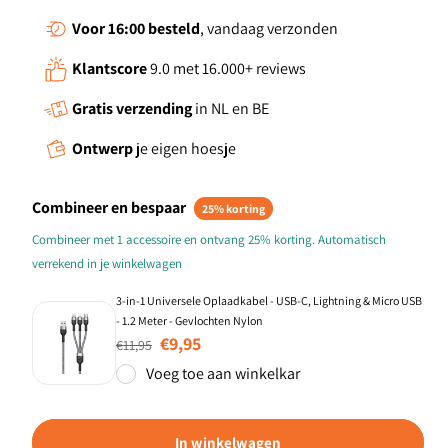
Voor 16:00
besteld
, vandaag verzonden
Klantscore
9.0 met 16.000+ reviews
Gratis verzending
in NL en BE
Ontwerp
je eigen hoesje
Combineer en bespaar
25% korting
Combineer met 1 accessoire en ontvang 25% korting. Automatisch
verrekend in je winkelwagen
3-in-1 Universele Oplaadkabel - USB-C, Lightning & Micro USB
- 1.2 Meter - Gevlochten Nylon
Normale prijs
Aanbiedingsprijs
€9,95
€11,95
Voeg toe aan winkelkar
In winkelwagen