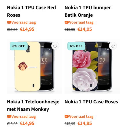
Nokia 1 TPU Case Red
Nokia 1 TPU bumper
Roses
Batik Oranje
Voorraad laag
Voorraad laag
Normale prijs
Aanbiedingsprijs
Normale prijs
Aanbiedingsprij
€14,95
€14,95
€15,95
€15,95
6% OFF
6% OFF
Nokia 1 Telefoonhoesje
Nokia 1 TPU Case Roses
met Naam Monkey
Voorraad laag
Voorraad laag
Normale prijs
Aanbiedingsprijs
Normale prijs
Aanbiedingsprij
€14,95
€14,95
€15,95
€15,95