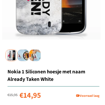
Nokia 1 Siliconen hoesje met naam
Already Taken White
Normale prijs
Aanbiedingsprijs
€14,95
€15,95
Voorraad laag