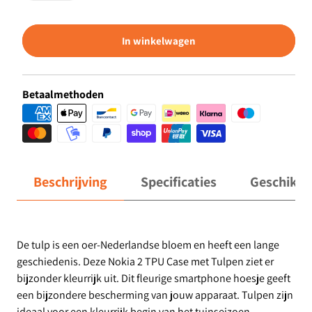
In winkelwagen
Betaalmethoden
Beschrijving
Specificaties
Geschikt 
De tulp is een oer-Nederlandse bloem en heeft een lange
geschiedenis. Deze Nokia 2 TPU Case met Tulpen ziet er
bijzonder kleurrijk uit. Dit fleurige smartphone hoesje geeft
een bijzondere bescherming van jouw apparaat. Tulpen zijn
ideaal voor een kleurrijk begin van het tuinseizoen.