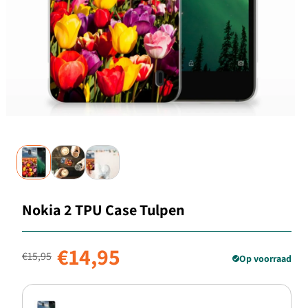
Nokia 2 TPU Case Tulpen
Normale prijs
Aanbiedingsprijs
€14,95
€15,95
Op voorraad