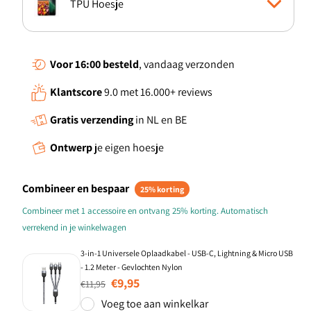
TPU Hoesje
Boekhoesje
Voor 16:00
besteld
, vandaag verzonden
Klantscore
9.0 met 16.000+ reviews
Gratis verzending
in NL en BE
Ontwerp
je eigen hoesje
Combineer en bespaar
25% korting
Combineer met 1 accessoire en ontvang 25% korting. Automatisch
verrekend in je winkelwagen
3-in-1 Universele Oplaadkabel - USB-C, Lightning & Micro USB
- 1.2 Meter - Gevlochten Nylon
Normale prijs
Aanbiedingsprijs
€9,95
€11,95
Voeg toe aan winkelkar