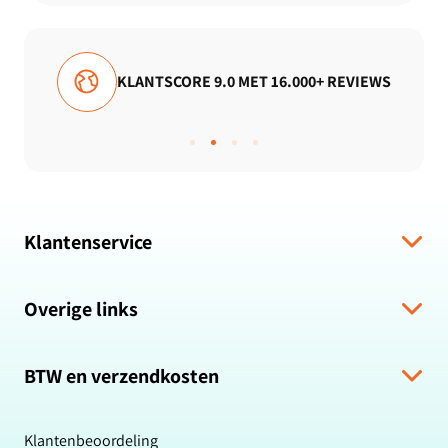
KLANTSCORE 9.0 MET 16.000+ REVIEWS
Klantenservice
Verzending & levering
Overige links
Algemene voorwaarden
Hulp bij bestelling
Over ons
Retour & Terugbetaling
BTW en verzendkosten
Zakelijk bestellen
Veelgestelde vragen
Privacybeleid
Alle prijzen zijn inclusief BTW en gratis verzending.
Klachten & suggesties
Cookiebeleid
Klantenbeoordeling