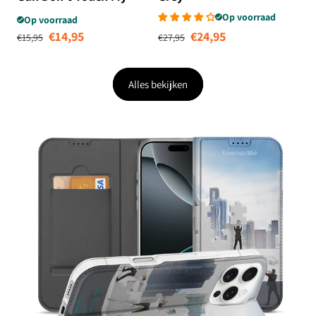
Phone
Op voorraad
Op voorraad
Normale prijs
Aanbiedingsprijs
Normale prijs
Aanbiedingsprij
€14,95
€24,95
€15,95
€27,95
Alles bekijken