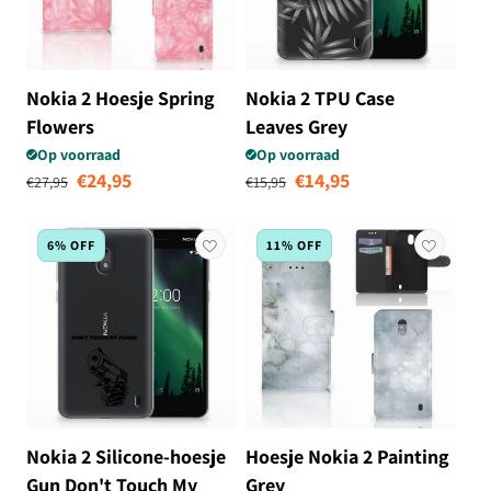
Nokia 2 Hoesje Spring
Nokia 2 TPU Case
Flowers
Leaves Grey
Op voorraad
Op voorraad
Normale prijs
Aanbiedingsprijs
Normale prijs
Aanbiedingsprij
€24,95
€14,95
€27,95
€15,95
6% OFF
11% OFF
Nokia 2 Silicone-hoesje
Hoesje Nokia 2 Painting
Gun Don't Touch My
Grey