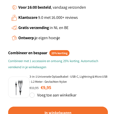
Voor 16:00
besteld
, vandaag verzonden
Klantscore
9.0 met 16.000+ reviews
Gratis verzending
in NL en BE
Ontwerp
je eigen hoesje
Combineer en bespaar
25% korting
Combineer met 1 accessoire en ontvang 25% korting. Automatisch
verrekend in je winkelwagen
3-in-1 Universele Oplaadkabel - USB-C, Lightning & Micro USB
- 1.2 Meter - Gevlochten Nylon
Normale prijs
Aanbiedingsprijs
€9,95
€11,95
Voeg toe aan winkelkar
In winkelwagen