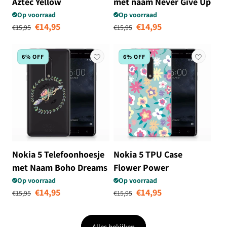
Aztec Yellow
met naam Never Give Up
Op voorraad
Op voorraad
Normale prijs
Aanbiedingsprijs
Normale prijs
Aanbiedingsprij
€14,95
€14,95
€15,95
€15,95
6% OFF
6% OFF
Nokia 5 Telefoonhoesje
Nokia 5 TPU Case
met Naam Boho Dreams
Flower Power
Op voorraad
Op voorraad
Normale prijs
Aanbiedingsprijs
Normale prijs
Aanbiedingsprij
€14,95
€14,95
€15,95
€15,95
Alles bekijken