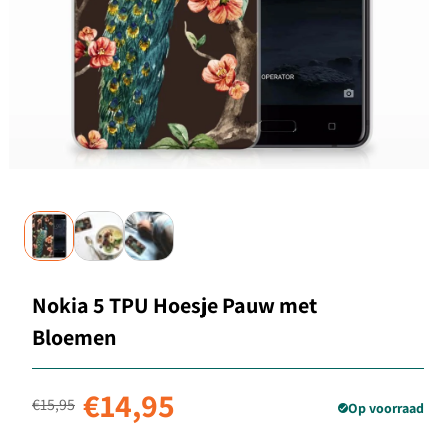
Nokia 5 TPU Hoesje Pauw met
Bloemen
Normale prijs
Aanbiedingsprijs
€14,95
€15,95
Op voorraad