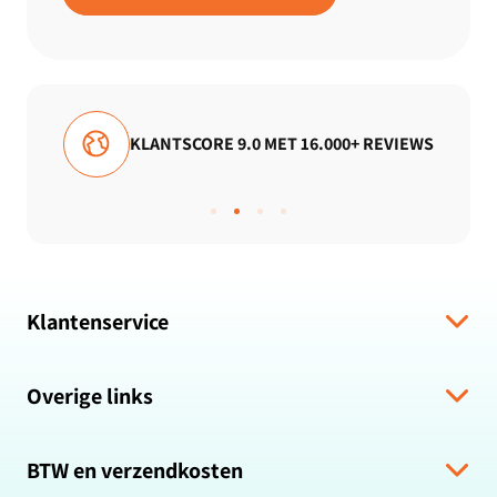
+ REVIEWS
GRATIS VERZENDING
Klantenservice
Verzending & levering
Overige links
Algemene voorwaarden
Hulp bij bestelling
Over ons
Retour & Terugbetaling
BTW en verzendkosten
Zakelijk bestellen