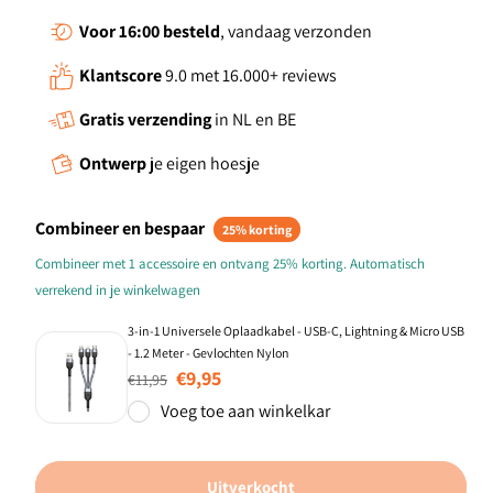
Voor 16:00
besteld
, vandaag verzonden
Klantscore
9.0 met 16.000+ reviews
Gratis verzending
in NL en BE
Ontwerp
je eigen hoesje
Combineer en bespaar
25% korting
Combineer met 1 accessoire en ontvang 25% korting. Automatisch
verrekend in je winkelwagen
3-in-1 Universele Oplaadkabel - USB-C, Lightning & Micro USB
- 1.2 Meter - Gevlochten Nylon
Normale prijs
Aanbiedingsprijs
€9,95
€11,95
Voeg toe aan winkelkar
Uitverkocht