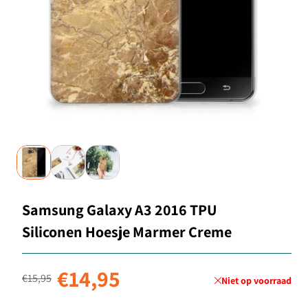
Samsung Galaxy A3 2016 TPU
Siliconen Hoesje Marmer Creme
Normale prijs
Aanbiedingsprijs
€14,95
€15,95
Niet op voorraad