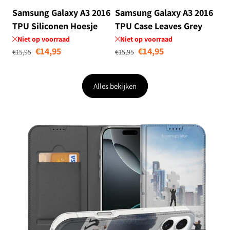
Samsung Galaxy A3 2016
Samsung Galaxy A3 2016
TPU Siliconen Hoesje
TPU Case Leaves Grey
Tiles Color
Niet op voorraad
Niet op voorraad
Normale prijs
Aanbiedingsprijs
Normale prijs
Aanbiedingsprij
€14,95
€14,95
€15,95
€15,95
Alles bekijken