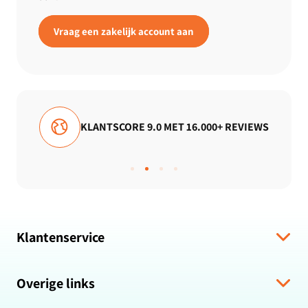
Vraag een zakelijk account aan
 16.000+ REVIEWS
GRATIS VERZENDING
Klantenservice
Verzending & levering
Overige links
Algemene voorwaarden
Hulp bij bestelling