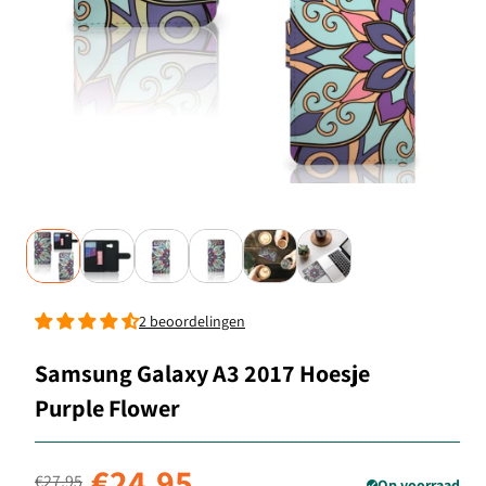
2 beoordelingen
Samsung Galaxy A3 2017 Hoesje
Purple Flower
Normale prijs
Aanbiedingsprijs
€24,95
€27,95
Op voorraad