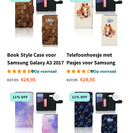
Book Style Case voor
Telefoonhoesje met
Samsung Galaxy A3 2017
Pasjes voor Samsung
Wooden Cubes
Galaxy A3 2017 Paard
Op voorraad
Op voorraad
Normale prijs
Aanbiedingsprijs
Normale prijs
Aanbiedingsprij
€24,95
€24,95
€27,95
€27,95
11% OFF
11% OFF