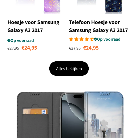
Hoesje voor Samsung
Telefoon Hoesje voor
Galaxy A3 2017
Samsung Galaxy A3 2017
Watercolor Paars
Voetbal
Op voorraad
Op voorraad
Normale prijs
Aanbiedingsprijs
Normale prijs
Aanbiedingsprij
€24,95
€24,95
€27,95
€27,95
Alles bekijken