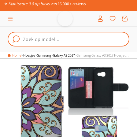
⭐
Klantscore 9.0 op basis van
16.000
+ reviews
Meteen naar
📦
Ruim 200.000 verschillende producten
de content
Inloggen
Winkelwagen
Home
Hoesjes
Samsung
Galaxy A3 2017
Samsung Galaxy A3 2017 Hoesje Purple Flower