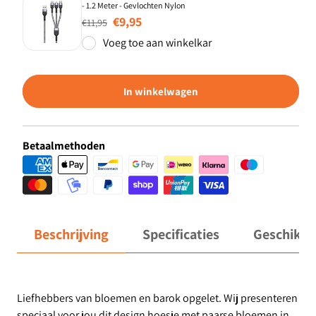
- 1.2 Meter - Gevlochten Nylon
Normale prijs
Aanbiedingsprijs
€9,95
€11,95
Voeg toe aan winkelkar
In winkelwagen
Betaalmethoden
Beschrijving
Specificaties
Geschikt 
Liefhebbers van bloemen en barok opgelet. Wij presenteren
speciaal voor jou dit design hoesje met paarse bloemen in