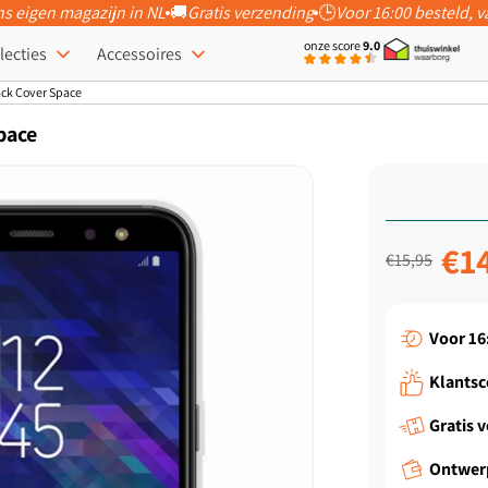
ns eigen magazijn in NL
🚚
Gratis verzending
🕒
Voor 16:00 besteld,
onze score
9.0
lecties
Accessoires
ack Cover Space
pace
Normale prijs
Aanbiedi
€1
€15,95
Voor 16
Klantsc
Gratis 
Ontwer