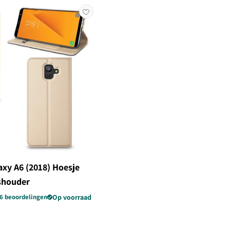
xy A6 (2018) Hoesje
shouder
6 beoordelingen
Op voorraad
edingsprijs