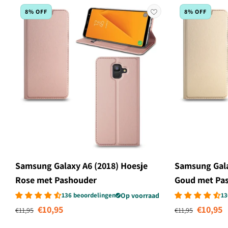
8% OFF
8% OFF
Samsung Galaxy A6 (2018) Hoesje
Samsung Gala
Rose met Pashouder
Goud met Pa
136 beoordelingen
Op voorraad
13
Normale prijs
Aanbiedingsprijs
Normale prijs
Aanbi
€10,95
€10,95
€11,95
€11,95