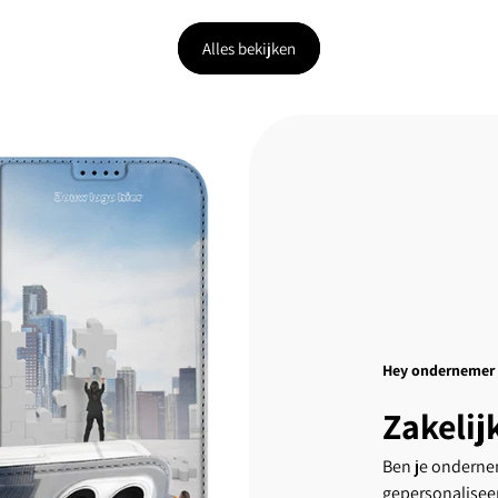
Alles bekijken
Hey ondernemer
Zakelij
Ben je ondernem
gepersonalisee