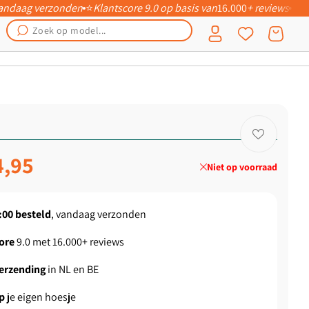
 vandaag verzonden
⭐
Klantscore 9.0 op basis van
16.000
+ reviews
📦
Inloggen
Winkelwagen
ngsprijs
4,95
Niet op voorraad
:00
besteld
, vandaag verzonden
ore
9.0 met 16.000+ reviews
verzending
in NL en BE
p
je eigen hoesje