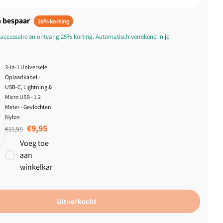
 bespaar
25% korting
accessoire en ontvang 25% korting. Automatisch verrekend in je
3-in-1 Universele
Oplaadkabel -
USB-C, Lightning &
Micro USB - 1.2
Meter - Gevlochten
Nylon
Normale prijs
Aanbiedingsprijs
€9,95
€11,95
Voeg toe
aan
winkelkar
Uitverkocht