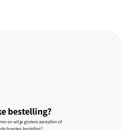
ke bestelling?
er en wil je grotere aantallen of
rde hoesjes bestellen?