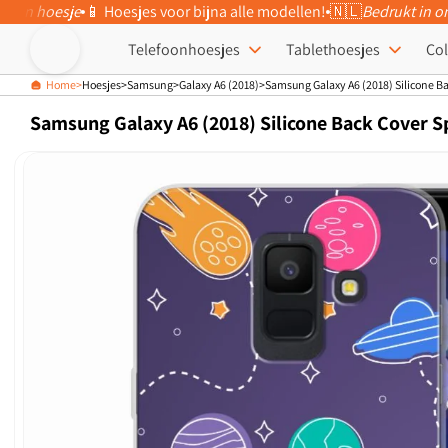
eigen hoesje
📱 Hoesjes voor bijna alle modellen!
🇳🇱
Bedrukt in o
Meteen naar
de content
Telefoonhoesjes
Tablethoesjes
Col
Home
Hoesjes
Samsung
Galaxy A6 (2018)
Samsung Galaxy A6 (2018) Silicone B
Samsung Galaxy A6 (2018) Silicone Back Cover S