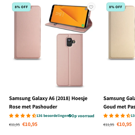
8% OFF
8% OFF
Samsung Galaxy A6 (2018) Hoesje
Samsung Gala
Rose met Pashouder
Goud met Pa
136 beoordelingen
Op voorraad
13
Normale prijs
Aanbiedingsprijs
Normale prijs
Aanbi
€10,95
€10,95
€11,95
€11,95