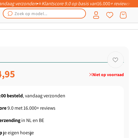
 vandaag verzonden
⭐
Klantscore 9.0 op basis van
16.000
+ reviews
📦
Inloggen
Winkelwagen
ngsprijs
4,95
Niet op voorraad
:00
besteld
, vandaag verzonden
ore
9.0 met 16.000+ reviews
verzending
in NL en BE
p
je eigen hoesje