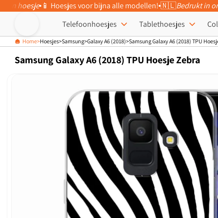
eigen hoesje
📱 Hoesjes voor bijna alle modellen!
🇳🇱
Bedrukt in o
Meteen naar
de content
Telefoonhoesjes
Tablethoesjes
Col
Home
Hoesjes
Samsung
Galaxy A6 (2018)
Samsung Galaxy A6 (2018) TPU Hoesj
Samsung Galaxy A6 (2018) TPU Hoesje Zebra