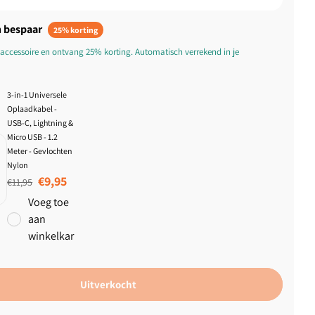
 bespaar
25% korting
accessoire en ontvang 25% korting. Automatisch verrekend in je
3-in-1 Universele
Oplaadkabel -
USB-C, Lightning &
Micro USB - 1.2
Meter - Gevlochten
Nylon
Normale prijs
Aanbiedingsprijs
€9,95
€11,95
Voeg toe
aan
winkelkar
Uitverkocht