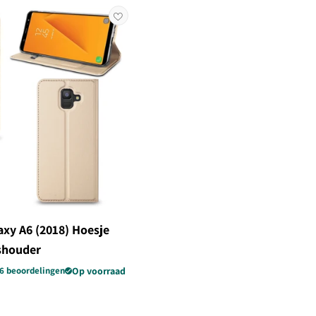
xy A6 (2018) Hoesje
shouder
6 beoordelingen
Op voorraad
edingsprijs