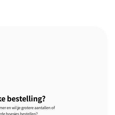
ke bestelling?
er en wil je grotere aantallen of
rde hoesjes bestellen?