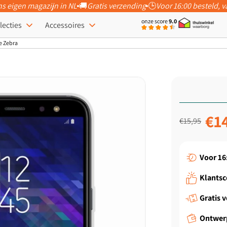
ns eigen magazijn in NL
🚚
Gratis verzending
🕒
Voor 16:00 besteld,
onze score
9.0
lecties
Accessoires
e Zebra
Normale prijs
Aanbiedi
€1
€15,95
Voor 16
Klantsc
Gratis 
Ontwer