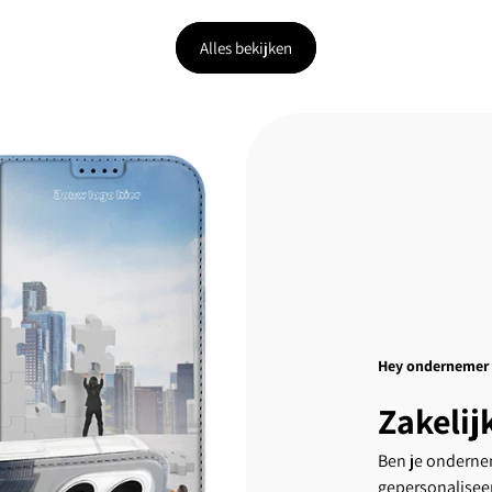
Alles bekijken
Hey ondernemer
Zakelij
Ben je ondernem
gepersonalisee