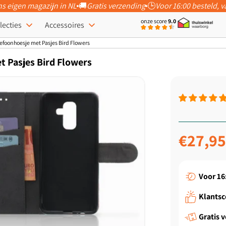
ns eigen magazijn in NL
🚚
Gratis verzending
🕒
Voor 16:00 besteld,
onze score
9.0
lecties
Accessoires
efoonhoesje met Pasjes Bird Flowers
t Pasjes Bird Flowers
Norma
€27,9
prijs
Voor 16
Klantsc
Gratis 