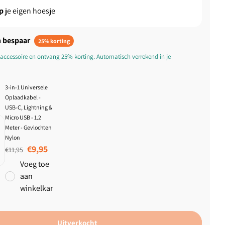
p
je eigen hoesje
 bespaar
25% korting
accessoire en ontvang 25% korting. Automatisch verrekend in je
3-in-1 Universele
Oplaadkabel -
USB-C, Lightning &
Micro USB - 1.2
Meter - Gevlochten
Nylon
Normale prijs
Aanbiedingsprijs
€9,95
€11,95
Voeg toe
aan
winkelkar
Uitverkocht