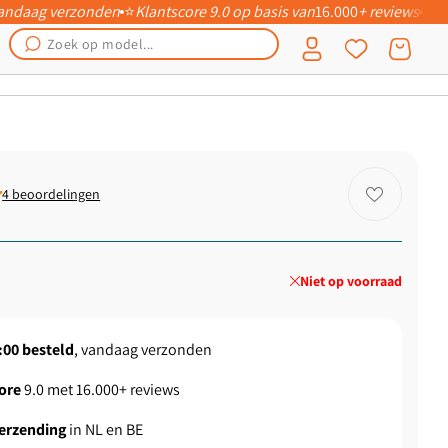
 vandaag verzonden
⭐
Klantscore 9.0 op basis van
16.000
+ reviews
📦
Inloggen
Winkelwagen
4 beoordelingen
le
5
Niet op voorraad
:00
besteld
, vandaag verzonden
ore
9.0 met 16.000+ reviews
verzending
in NL en BE