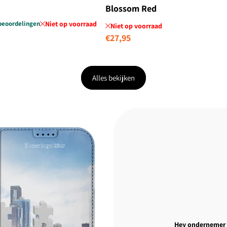
Blossom Red
beoordelingen
Niet op voorraad
Niet op voorraad
Normale
€27,95
prijs
Alles bekijken
Hey ondernemer