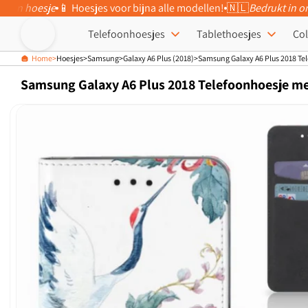
eigen hoesje
📱 Hoesjes voor bijna alle modellen!
🇳🇱
Bedrukt in o
Meteen naar
de content
Telefoonhoesjes
Tablethoesjes
Col
Home
Hoesjes
Samsung
Galaxy A6 Plus (2018)
Samsung Galaxy A6 Plus 2018 Tel
Samsung Galaxy A6 Plus 2018 Telefoonhoesje me