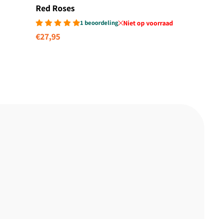
Red Roses
1 beoordeling
Niet op voorraad
Normale
€27,95
prijs