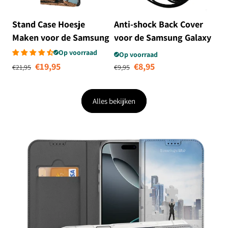
Stand Case Hoesje
Anti-shock Back Cover
Maken voor de Samsung
voor de Samsung Galaxy
Galaxy S23 Plus
S23 Plus Transparant
Op voorraad
Op voorraad
Normale prijs
Aanbiedingsprijs
Normale prijs
Aanbiedingsprijs
met Koord
€19,95
€8,95
€21,95
€9,95
Alles bekijken