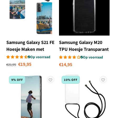
Samsung Galaxy S21 FE
Samsung Galaxy M20
Hoesje Maken met
TPU Hoesje Transparant
Foto's
Op voorraad
Op voorraad
Normale prijs
Aanbiedingsprijs
€19,95
Normale
€14,95
€21,95
prijs
9% OFF
10% OFF