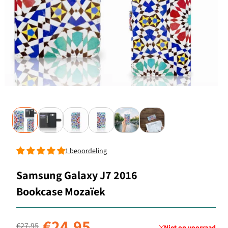
1 beoordeling
Samsung Galaxy J7 2016
Bookcase Mozaïek
Normale prijs
Aanbiedingsprijs
€24,95
€27,95
Niet op voorraad