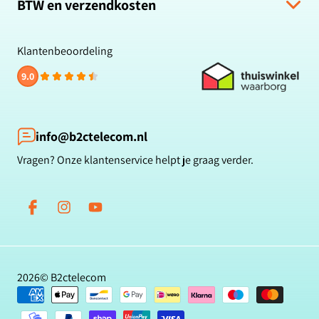
Retour & Terugbetaling
BTW en verzendkosten
Zakelijk bestellen
Veelgestelde vragen
Privacybeleid
Alle prijzen zijn inclusief BTW en gratis verzending.
Klachten & suggesties
Cookiebeleid
Klantenbeoordeling
Contact
Reviewbeleid
9.0
Klantbeoordelingen
Betaalmethoden
Blog
info@b2ctelecom.nl
Vragen? Onze klantenservice helpt je graag verder.
Facebook
Instagram
YouTube
2026©
B2ctelecom
Betaalmethoden