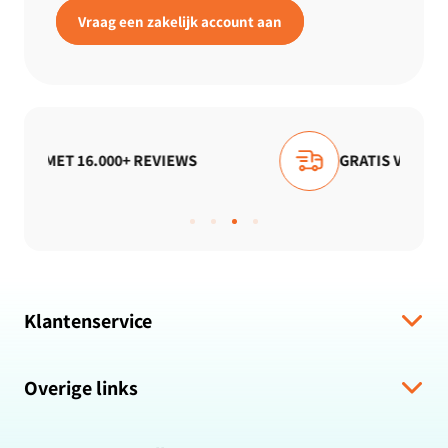
Vraag een zakelijk account aan
EVIEWS
GRATIS VERZENDING
Klantenservice
Verzending & levering
Overige links
Algemene voorwaarden
Hulp bij bestelling
Over ons