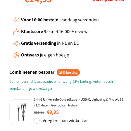
Voor 16:00
besteld
, vandaag verzonden
Klantscore
9.0 met 16.000+ reviews
Gratis verzending
in NL en BE
Ontwerp
je eigen hoesje
Combineer en bespaar
25% korting
Combineer met 1 accessoire en ontvang 25% korting. Automatisch
verrekend in je winkelwagen
3-in-1 Universele Oplaadkabel - USB-C, Lightning & Micro USB
- 1.2 Meter - Gevlochten Nylon
Normale prijs
Aanbiedingsprijs
€9,95
€11,95
Voeg toe aan winkelkar