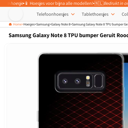
eigen hoesje
📱 Hoesjes voor bijna alle modellen!
🇳🇱
Bedrukt in o
Meteen naar
de content
Telefoonhoesjes
Tablethoesjes
Col
Home
Hoesjes
Samsung
Galaxy Note 8
Samsung Galaxy Note 8 TPU bumper Ge
Samsung Galaxy Note 8 TPU bumper Geruit Roo