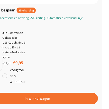
 bespaar
25% korting
accessoire en ontvang 25% korting. Automatisch verrekend in je
3-in-1 Universele
Oplaadkabel -
USB-C, Lightning &
Micro USB - 1.2
Meter - Gevlochten
Nylon
Normale prijs
Aanbiedingsprijs
€9,95
€11,95
Voeg toe
aan
winkelkar
In winkelwagen