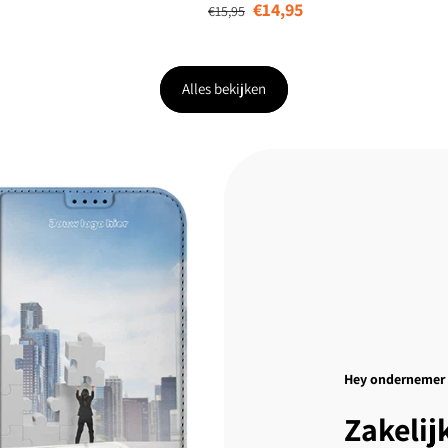
€14,95
€15,95
Alles bekijken
Hey ondernemer
Zakelij