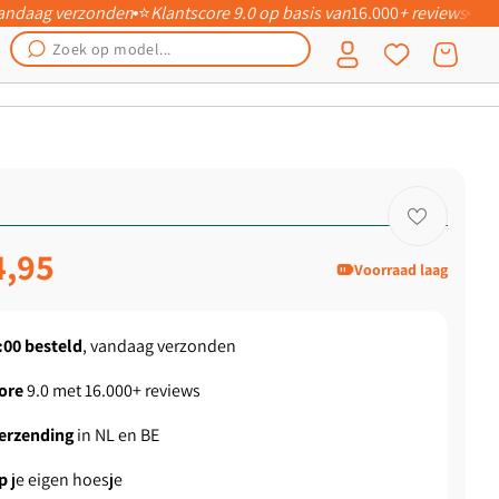
 vandaag verzonden
⭐
Klantscore 9.0 op basis van
16.000
+ reviews
📦
Inloggen
Winkelwagen
ngsprijs
4,95
Voorraad laag
:00
besteld
, vandaag verzonden
ore
9.0 met 16.000+ reviews
verzending
in NL en BE
p
je eigen hoesje