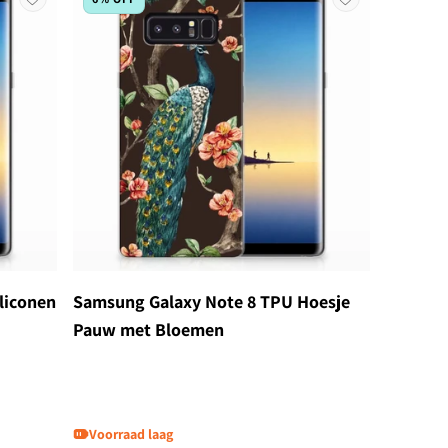
liconen
Samsung Galaxy Note 8 TPU Hoesje
Pauw met Bloemen
Voorraad laag
Normale prijs
Aanbiedingsprijs