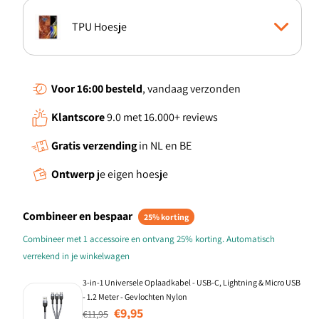
TPU Hoesje
Standcase Hoesje
Voor 16:00
besteld
, vandaag verzonden
Klantscore
9.0 met 16.000+ reviews
Gratis verzending
in NL en BE
Ontwerp
je eigen hoesje
Combineer en bespaar
25% korting
Combineer met 1 accessoire en ontvang 25% korting. Automatisch
verrekend in je winkelwagen
3-in-1 Universele Oplaadkabel - USB-C, Lightning & Micro USB
- 1.2 Meter - Gevlochten Nylon
Normale prijs
Aanbiedingsprijs
€9,95
€11,95