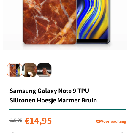
Samsung Galaxy Note 9 TPU
Siliconen Hoesje Marmer Bruin
Normale prijs
Aanbiedingsprijs
€14,95
€15,95
Voorraad laag