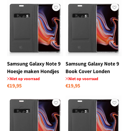
Samsung Galaxy Note 9
Samsung Galaxy Note 9
Hoesje maken Hondjes
Book Cover Londen
Niet op voorraad
Niet op voorraad
Normale
€19,95
Normale
€19,95
prijs
prijs