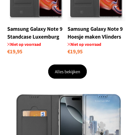
Samsung Galaxy Note 9
Samsung Galaxy Note 9
Standcase Luxemburg
Hoesje maken Vlinders
Niet op voorraad
Niet op voorraad
Normale
€19,95
Normale
€19,95
prijs
prijs
Alles bekijken