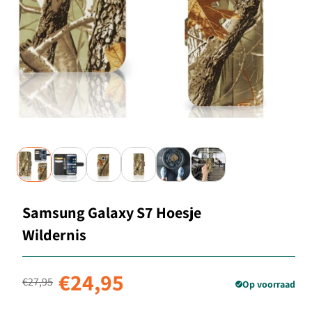
Samsung Galaxy S7 Hoesje
Wildernis
Normale prijs
Aanbiedingsprijs
€24,95
€27,95
Op voorraad