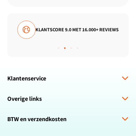
KLANTSCORE 9.0 MET 16.000+ REVIEWS
Klantenservice
Verzending & levering
Overige links
Algemene voorwaarden
Hulp bij bestelling
Over ons
Retour & Terugbetaling
BTW en verzendkosten
Zakelijk bestellen
Veelgestelde vragen
Privacybeleid
Alle prijzen zijn inclusief BTW en gratis verzending.
Klachten & suggesties