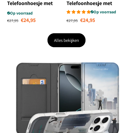
Telefoonhoesje met
Telefoonhoesje met
Pasjes Vlinders
Pasjes Leeuw
Op voorraad
Op voorraad
Normale prijs
Aanbiedingsprijs
Normale prijs
Aanbiedingsprij
€24,95
€24,95
€27,95
€27,95
Alles bekijken