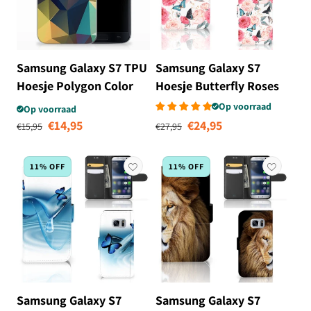
Samsung Galaxy S7 TPU
Samsung Galaxy S7
Hoesje Polygon Color
Hoesje Butterfly Roses
Op voorraad
Op voorraad
Normale prijs
Aanbiedingsprijs
Normale prijs
Aanbiedingsprij
€14,95
€24,95
€15,95
€27,95
11% OFF
11% OFF
Samsung Galaxy S7
Samsung Galaxy S7