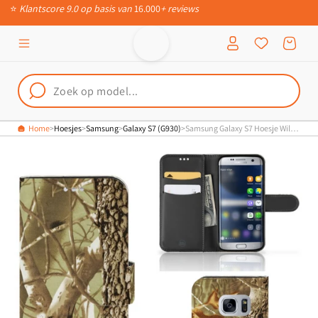
⭐
Klantscore 9.0 op basis van
16.000
+ reviews
Meteen naar
de content
Inloggen
Winkelwagen
Home
Hoesjes
Samsung
Galaxy S7 (G930)
Samsung Galaxy S7 Hoesje Wildernis