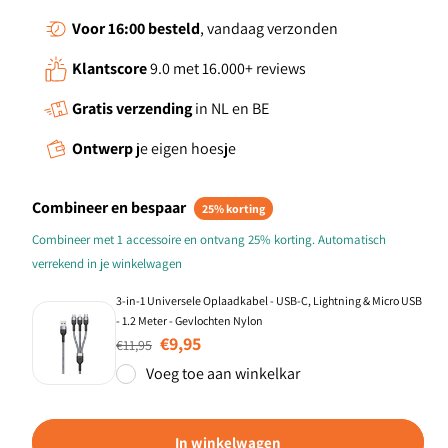
Voor 16:00
besteld
, vandaag verzonden
Klantscore
9.0 met 16.000+ reviews
Gratis verzending
in NL en BE
Ontwerp
je eigen hoesje
Combineer en bespaar
25% korting
Combineer met 1 accessoire en ontvang 25% korting. Automatisch
verrekend in je winkelwagen
3-in-1 Universele Oplaadkabel - USB-C, Lightning & Micro USB
- 1.2 Meter - Gevlochten Nylon
Normale prijs
Aanbiedingsprijs
€9,95
€11,95
Voeg toe aan winkelkar
In winkelwagen