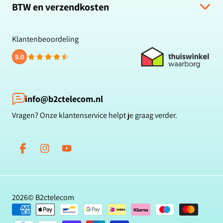
Retour & Terugbetaling
BTW en verzendkosten
Zakelijk bestellen
Veelgestelde vragen
Privacybeleid
Alle prijzen zijn inclusief BTW en gratis verzending.
Klachten & suggesties
Cookiebeleid
Klantenbeoordeling
Contact
Reviewbeleid
9.0
Klantbeoordelingen
Betaalmethoden
Blog
info@b2ctelecom.nl
Vragen? Onze klantenservice helpt je graag verder.
Facebook
Instagram
YouTube
2026©
B2ctelecom
Betaalmethoden