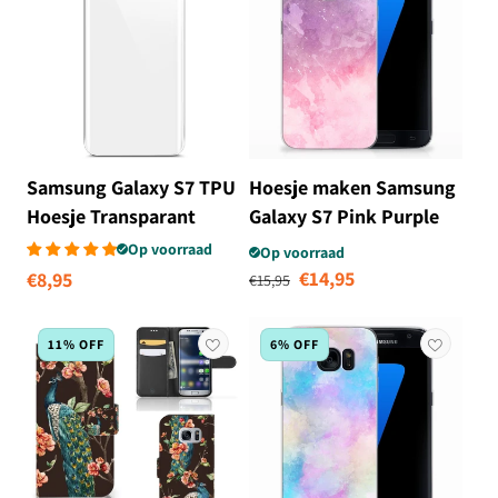
Samsung Galaxy S7 TPU
Hoesje maken Samsung
Hoesje Transparant
Galaxy S7 Pink Purple
Paint
Op voorraad
Op voorraad
Normale prijs
Aanbiedingsprij
€14,95
Normale
€8,95
€15,95
prijs
11% OFF
6% OFF