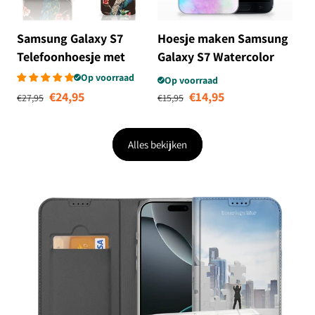
Samsung Galaxy S7
Hoesje maken Samsung
Telefoonhoesje met
Galaxy S7 Watercolor
Pasjes Pauw met
Light
Op voorraad
Op voorraad
Normale prijs
Aanbiedingsprijs
Normale prijs
Aanbiedingsprij
Bloemen
€24,95
€14,95
€27,95
€15,95
Alles bekijken