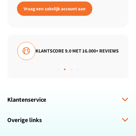
Vraag een zakelijk account aan
KLANTSCORE 9.0 MET 16.000+ REVIEWS
Klantenservice
Verzending & levering
Overige links
Algemene voorwaarden
Hulp bij bestelling
Over ons