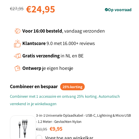
Normale prijs
Aanbiedingsprijs
€24,95
€27,95
Op voorraad
Voor 16:00
besteld
, vandaag verzonden
Klantscore
9.0 met 16.000+ reviews
Gratis verzending
in NL en BE
Ontwerp
je eigen hoesje
Combineer en bespaar
25% korting
Combineer met 1 accessoire en ontvang 25% korting. Automatisch
verrekend in je winkelwagen
3-in-1 Universele Oplaadkabel - USB-C, Lightning & Micro USB
- 1.2 Meter - Gevlochten Nylon
Normale prijs
Aanbiedingsprijs
€9,95
€11,95
Voeg toe aan winkelkar