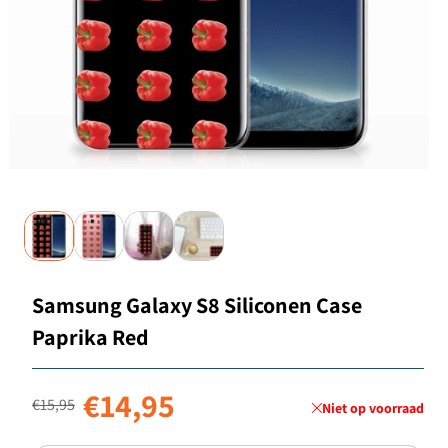
Samsung Galaxy S8 Siliconen Case
Paprika Red
Normale prijs
Aanbiedingsprijs
€14,95
€15,95
Niet op voorraad