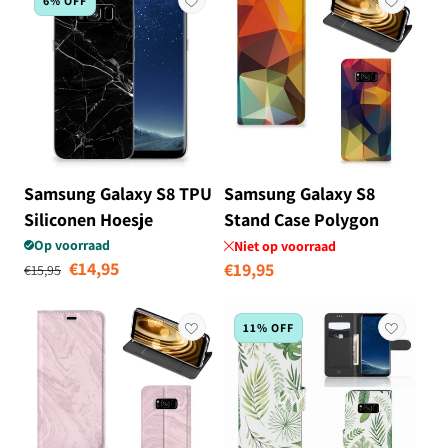
6% OFF
Samsung Galaxy S8 TPU
Samsung Galaxy S8
Siliconen Hoesje
Stand Case Polygon
Marmer Zwart -
Color
Op voorraad
Niet op voorraad
Normale prijs
Aanbiedingsprijs
€14,95
Normale
€19,95
Origineel Cadeau Vader
€15,95
prijs
11% OFF