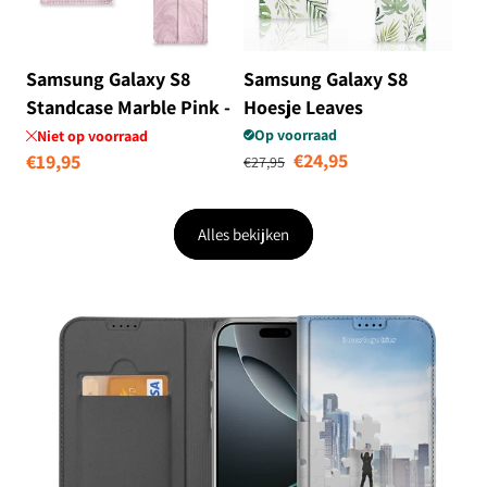
Samsung Galaxy S8
Samsung Galaxy S8
Standcase Marble Pink -
Hoesje Leaves
Origineel Cadeau
Op voorraad
Niet op voorraad
Normale prijs
Aanbiedingsprij
€24,95
Normale
€19,95
Vriendin
€27,95
prijs
Alles bekijken