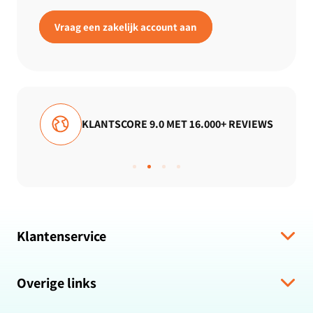
Vraag een zakelijk account aan
+ REVIEWS
GRATIS VERZENDING
Klantenservice
Verzending & levering
Overige links
Algemene voorwaarden
Hulp bij bestelling