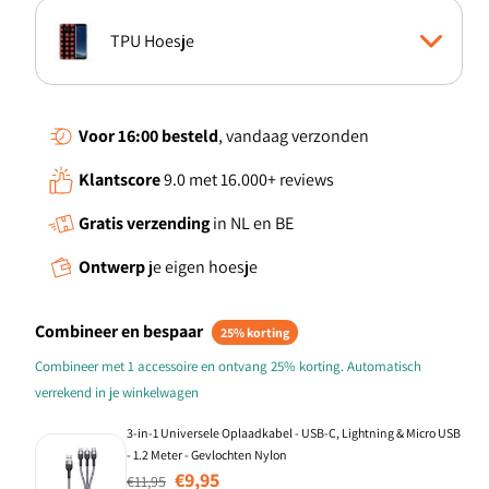
TPU Hoesje
Boekhoesje
Voor 16:00
besteld
, vandaag verzonden
Klantscore
9.0 met 16.000+ reviews
Standcase Hoesje
Gratis verzending
in NL en BE
Ontwerp
je eigen hoesje
Combineer en bespaar
25% korting
Combineer met 1 accessoire en ontvang 25% korting. Automatisch
verrekend in je winkelwagen
3-in-1 Universele Oplaadkabel - USB-C, Lightning & Micro USB
- 1.2 Meter - Gevlochten Nylon
Normale prijs
Aanbiedingsprijs
€9,95
€11,95