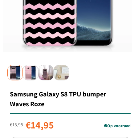
Samsung Galaxy S8 TPU bumper
Waves Roze
Normale prijs
Aanbiedingsprijs
€14,95
€15,95
Op voorraad