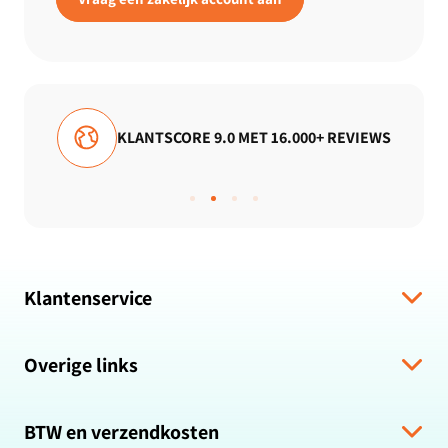
KLANTSCORE 9.0 MET 16.000+ REVIEWS
Klantenservice
Verzending & levering
Overige links
Algemene voorwaarden
Hulp bij bestelling
Over ons
Retour & Terugbetaling
BTW en verzendkosten
Zakelijk bestellen