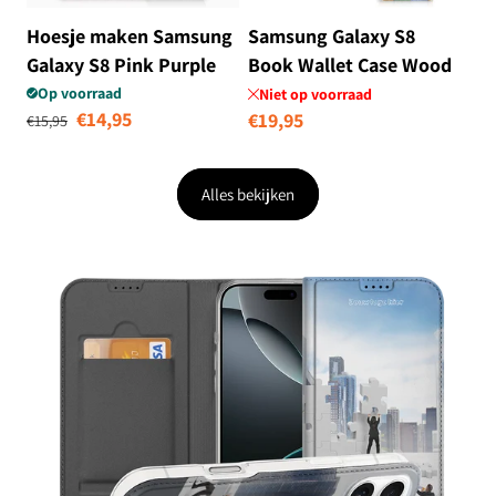
Hoesje maken Samsung
Samsung Galaxy S8
Galaxy S8 Pink Purple
Book Wallet Case Wood
Paint
Heart - Cadeau voor je
Op voorraad
Niet op voorraad
Normale prijs
Aanbiedingsprijs
€14,95
Normale
€19,95
Vriend
€15,95
prijs
Alles bekijken