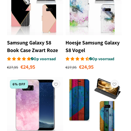
Samsung Galaxy S8
Hoesje Samsung Galaxy
Book Case Zwart Roze
S8 Vogel
Vormen
Op voorraad
Op voorraad
Normale prijs
Aanbiedingsprijs
Normale prijs
Aanbiedingsprij
€24,95
€24,95
€27,95
€27,95
6% OFF