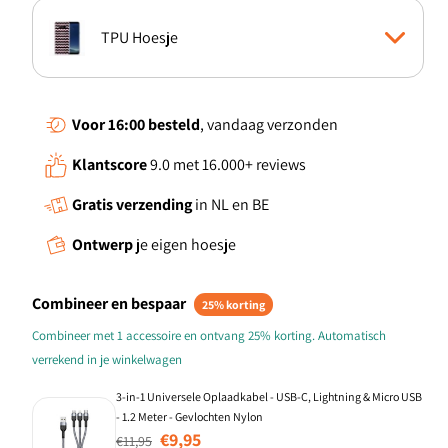
TPU Hoesje
Boekhoesje
Voor 16:00
besteld
, vandaag verzonden
Klantscore
9.0 met 16.000+ reviews
Standcase Hoesje
Gratis verzending
in NL en BE
Ontwerp
je eigen hoesje
Combineer en bespaar
25% korting
Combineer met 1 accessoire en ontvang 25% korting. Automatisch
verrekend in je winkelwagen
3-in-1 Universele Oplaadkabel - USB-C, Lightning & Micro USB
- 1.2 Meter - Gevlochten Nylon
Normale prijs
Aanbiedingsprijs
€9,95
€11,95