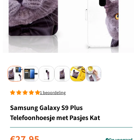
1 beoordeling
Samsung Galaxy S9 Plus
Telefoonhoesje met Pasjes Kat
Normale
€27,95
Op voorraad