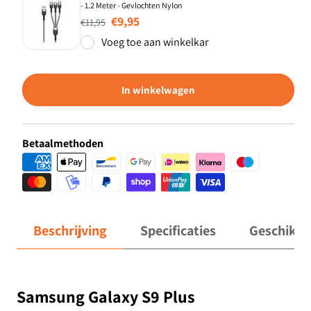
- 1.2 Meter - Gevlochten Nylon
Normale prijs
Aanbiedingsprijs
€9,95
€11,95
Voeg toe aan winkelkar
In winkelwagen
Betaalmethoden
Beschrijving
Specificaties
Geschikt 
Samsung Galaxy S9 Plus