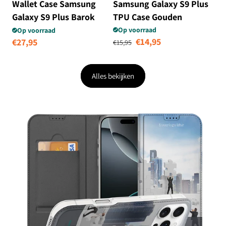
Wallet Case Samsung
Samsung Galaxy S9 Plus
Galaxy S9 Plus Barok
TPU Case Gouden
Roze
Bloemen
Op voorraad
Op voorraad
Normale prijs
Aanbiedingsprij
€14,95
Normale
€27,95
€15,95
prijs
Alles bekijken