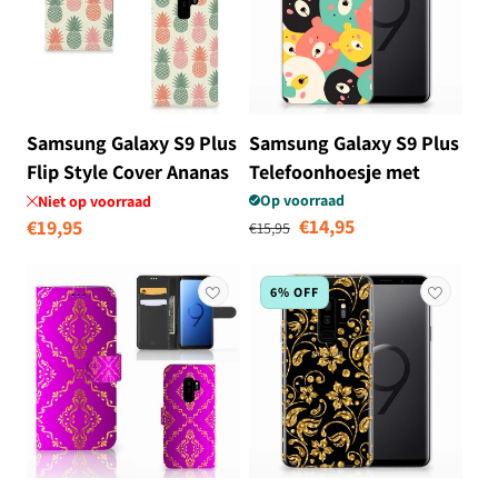
Samsung Galaxy S9 Plus
Samsung Galaxy S9 Plus
Flip Style Cover Ananas
Telefoonhoesje met
Naam Bears
Op voorraad
Niet op voorraad
Normale prijs
Aanbiedingsprij
€14,95
Normale
€19,95
€15,95
prijs
6% OFF