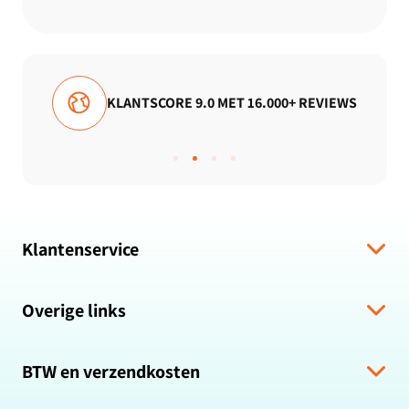
KLANTSCORE 9.0 MET 16.000+ REVIEWS
Klantenservice
Verzending & levering
Overige links
Algemene voorwaarden
Hulp bij bestelling
Over ons
Retour & Terugbetaling
BTW en verzendkosten
Zakelijk bestellen
Veelgestelde vragen
Privacybeleid