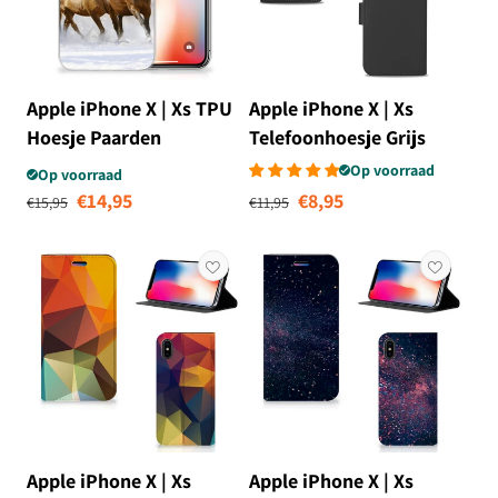
Apple iPhone X | Xs TPU
Apple iPhone X | Xs
Hoesje Paarden
Telefoonhoesje Grijs
met Pasjeshouder
Op voorraad
Op voorraad
Normale prijs
Aanbiedingsprijs
Normale prijs
Aanbiedingsprij
€14,95
€8,95
€15,95
€11,95
Apple iPhone X | Xs
Apple iPhone X | Xs