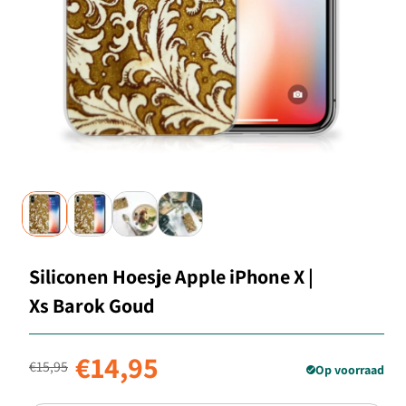
Siliconen Hoesje Apple iPhone X |
Xs Barok Goud
Normale prijs
Aanbiedingsprijs
€14,95
€15,95
Op voorraad