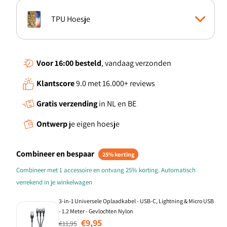
TPU Hoesje
Boekhoesje
Voor 16:00
besteld
, vandaag verzonden
Klantscore
9.0 met 16.000+ reviews
Standcase Hoesje
Gratis verzending
in NL en BE
TPU Case anti-shock
Ontwerp
je eigen hoesje
Back Cover
Combineer en bespaar
25% korting
Combineer met 1 accessoire en ontvang 25% korting. Automatisch
verrekend in je winkelwagen
3-in-1 Universele Oplaadkabel - USB-C, Lightning & Micro USB
- 1.2 Meter - Gevlochten Nylon
Normale prijs
Aanbiedingsprijs
€9,95
€11,95