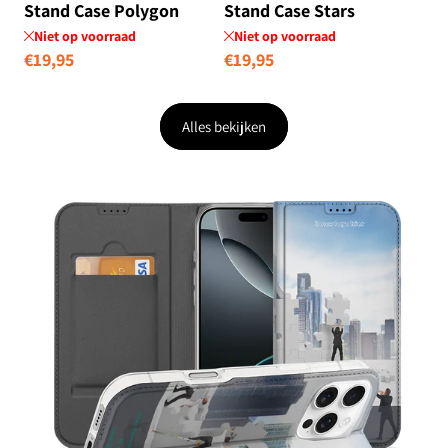
Stand Case Polygon
Stand Case Stars
Color
Niet op voorraad
Niet op voorraad
Normale
€19,95
Normale
€19,95
prijs
prijs
Alles bekijken