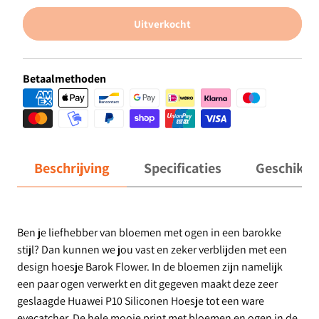
Uitverkocht
Betaalmethoden
Beschrijving
Specificaties
Geschikt 
Ben je liefhebber van bloemen met ogen in een barokke
stijl? Dan kunnen we jou vast en zeker verblijden met een
design hoesje Barok Flower. In de bloemen zijn namelijk
een paar ogen verwerkt en dit gegeven maakt deze zeer
geslaagde Huawei P10 Siliconen Hoesje tot een ware
eyecatcher. De hele mooie print met bloemen en ogen in de