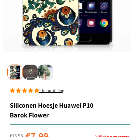
1 beoordeling
Siliconen Hoesje Huawei P10
Barok Flower
Normale prijs
Aanbiedingsprijs
€7,99
€15,95
Niet op voorraad