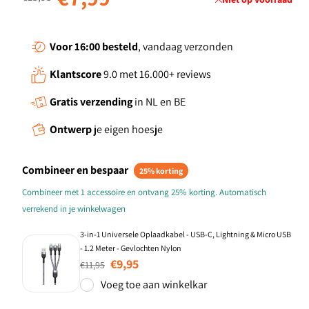
Voor 16:00
besteld
, vandaag verzonden
Klantscore
9.0 met 16.000+ reviews
Gratis verzending
in NL en BE
Ontwerp
je eigen hoesje
Combineer en bespaar
25% korting
Combineer met 1 accessoire en ontvang 25% korting. Automatisch
verrekend in je winkelwagen
3-in-1 Universele Oplaadkabel - USB-C, Lightning & Micro USB
- 1.2 Meter - Gevlochten Nylon
Normale prijs
Aanbiedingsprijs
€9,95
€11,95
Voeg toe aan winkelkar