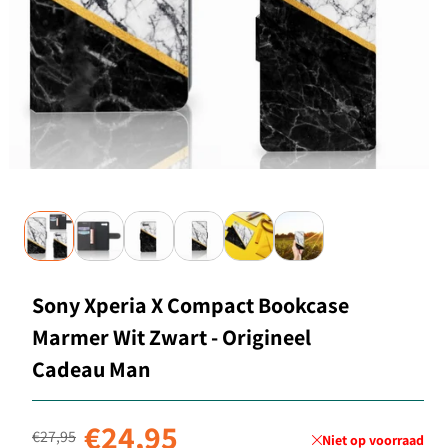
Sony Xperia X Compact Bookcase
Marmer Wit Zwart - Origineel
Cadeau Man
Normale prijs
Aanbiedingsprijs
€24,95
€27,95
Niet op voorraad