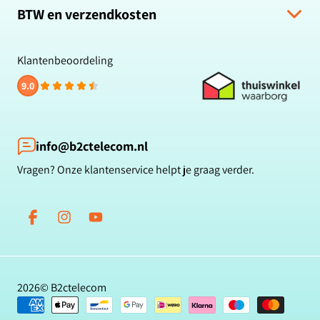
Retour & Terugbetaling
BTW en verzendkosten
Zakelijk bestellen
Veelgestelde vragen
Privacybeleid
Alle prijzen zijn inclusief BTW en gratis verzending.
Klachten & suggesties
Cookiebeleid
Klantenbeoordeling
Contact
Reviewbeleid
9.0
Klantbeoordelingen
Betaalmethoden
Blog
info@b2ctelecom.nl
Vragen? Onze klantenservice helpt je graag verder.
Facebook
Instagram
YouTube
2026©
B2ctelecom
Betaalmethoden