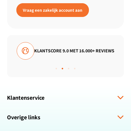
Vraag een zakelijk account aan
9.0 MET 16.000+ REVIEWS
GRATIS VERZEND
Klantenservice
Verzending & levering
Overige links
Algemene voorwaarden
Hulp bij bestelling
Over ons