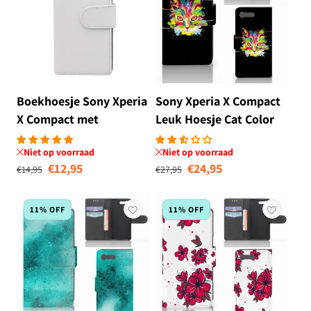
Boekhoesje Sony Xperia
Sony Xperia X Compact
X Compact met
Leuk Hoesje Cat Color
Opbergvakjes Wit
Niet op voorraad
Niet op voorraad
Normale prijs
Aanbiedingsprijs
Normale prijs
Aanbiedingsprij
€12,95
€24,95
€14,95
€27,95
11% OFF
11% OFF