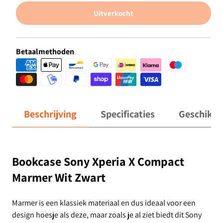
Uitverkocht
Betaalmethoden
Beschrijving
Specificaties
Geschikt 
Bookcase Sony Xperia X Compact
Marmer Wit Zwart
Marmer is een klassiek materiaal en dus ideaal voor een
design hoesje als deze, maar zoals je al ziet biedt dit Sony