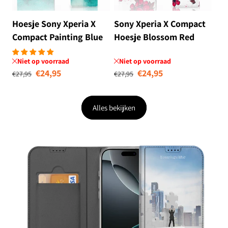
Hoesje Sony Xperia X
Sony Xperia X Compact
Compact Painting Blue
Hoesje Blossom Red
Niet op voorraad
Niet op voorraad
Normale prijs
Aanbiedingsprijs
Normale prijs
Aanbiedingsprij
€24,95
€24,95
€27,95
€27,95
Alles bekijken