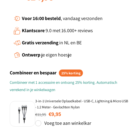
Voor 16:00
besteld
, vandaag verzonden
Klantscore
9.0 met 16.000+ reviews
Gratis verzending
in NL en BE
Ontwerp
je eigen hoesje
Combineer en bespaar
25% korting
Combineer met 1 accessoire en ontvang 25% korting. Automatisch
verrekend in je winkelwagen
3-in-1 Universele Oplaadkabel - USB-C, Lightning & Micro USB
- 1.2 Meter - Gevlochten Nylon
Normale prijs
Aanbiedingsprijs
€9,95
€11,95
Voeg toe aan winkelkar