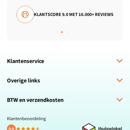
KLANTSCORE 9.0 MET 16.000+ REVIEWS
Klantenservice
Verzending & levering
Overige links
Algemene voorwaarden
Hulp bij bestelling
Over ons
Retour & Terugbetaling
BTW en verzendkosten
Zakelijk bestellen
Veelgestelde vragen
Privacybeleid
Alle prijzen zijn inclusief BTW en gratis verzending.
Klachten & suggesties
Cookiebeleid
Klantenbeoordeling
Contact
Reviewbeleid
9.0