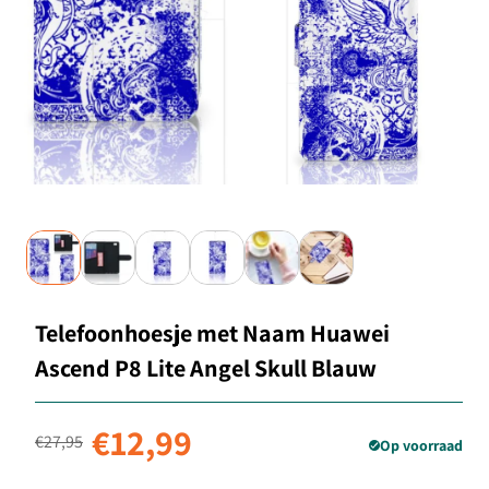
Telefoonhoesje met Naam Huawei
Ascend P8 Lite Angel Skull Blauw
Normale prijs
Aanbiedingsprijs
€12,99
€27,95
Op voorraad