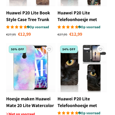
Huawei P20 Lite Book
Huawei P20 Lite
Style Case Tree Trunk
Telefoonhoesje met
Pasjes Pauw met
Op voorraad
Op voorraad
Normale prijs
Aanbiedingsprijs
Normale prijs
Aanbiedingsprij
Bloemen
€12,99
€12,99
€27,95
€27,95
50% OFF
54% OFF
Hoesje maken Huawei
Huawei P20 Lite
Mate 20 Lite Watercolor
Telefoonhoesje met
Light
Pasjes Zwarte Kat
Op voorraad
Niet op voorraad