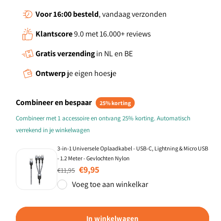
Voor 16:00
besteld
, vandaag verzonden
Klantscore
9.0 met 16.000+ reviews
Gratis verzending
in NL en BE
Ontwerp
je eigen hoesje
Combineer en bespaar
25% korting
Combineer met 1 accessoire en ontvang 25% korting. Automatisch
verrekend in je winkelwagen
3-in-1 Universele Oplaadkabel - USB-C, Lightning & Micro USB
- 1.2 Meter - Gevlochten Nylon
Normale prijs
Aanbiedingsprijs
€9,95
€11,95
Voeg toe aan winkelkar
In winkelwagen