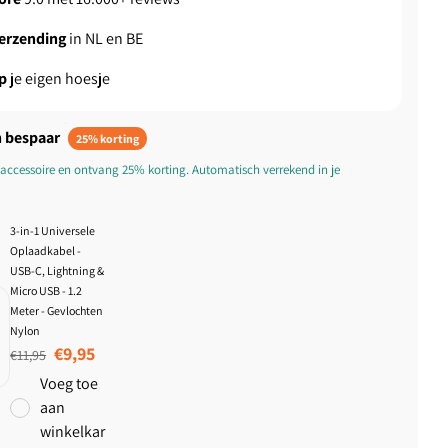
verzending
in NL en BE
p
je eigen hoesje
 bespaar
25% korting
accessoire en ontvang 25% korting. Automatisch verrekend in je
3-in-1 Universele
Oplaadkabel -
USB-C, Lightning &
Micro USB - 1.2
Meter - Gevlochten
Nylon
Normale prijs
Aanbiedingsprijs
€9,95
€11,95
Voeg toe
aan
winkelkar