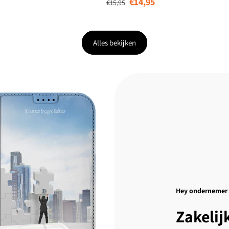
€14,95
€15,95
Alles bekijken
Hey ondernemer
Zakelij