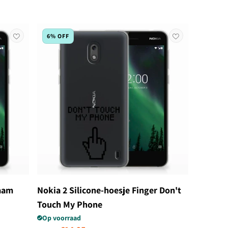
6% OFF
Naam
Nokia 2 Silicone-hoesje Finger Don't
Touch My Phone
Op voorraad
Normale prijs
Aanbiedingsprijs