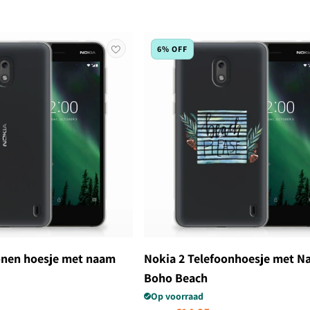
6% OFF
conen hoesje met naam
Nokia 2 Telefoonhoesje met 
Boho Beach
Op voorraad
edingsprijs
Normale prijs
Aanbiedingsprijs