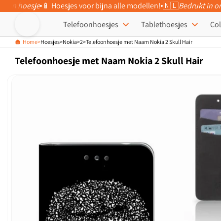
eigen hoesje
📱 Hoesjes voor bijna alle modellen!
🇳🇱
Bedrukt in o
Meteen naar
de content
Telefoonhoesjes
Tablethoesjes
Col
Home
Hoesjes
Nokia
2
Telefoonhoesje met Naam Nokia 2 Skull Hair
Telefoonhoesje met Naam Nokia 2 Skull Hair