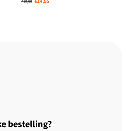
€14,95
€15,95
ke bestelling?