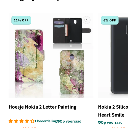
11% OFF
6% OFF
Hoesje Nokia 2 Letter Painting
Nokia 2 Sili
Heart Smile
1 beoordeling
Op voorraad
Op voorraad
Normale prijs
Aanbiedingsprijs
Normale prijs
Aanbi