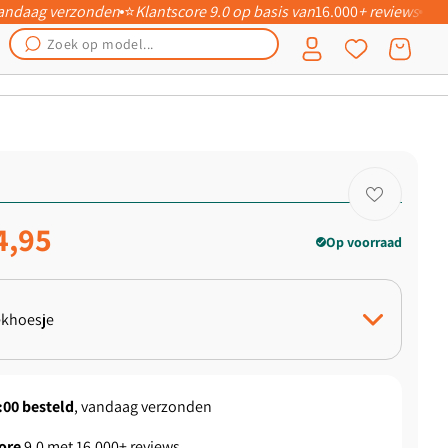
 vandaag verzonden
⭐
Klantscore 9.0 op basis van
16.000
+ reviews
📦
Inloggen
Winkelwagen
ngsprijs
4,95
Op voorraad
khoesje
 Hoesje
:00
besteld
, vandaag verzonden
ore
9.0 met 16.000+ reviews