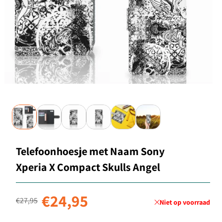
Telefoonhoesje met Naam Sony
Xperia X Compact Skulls Angel
Normale prijs
Aanbiedingsprijs
€24,95
€27,95
Niet op voorraad