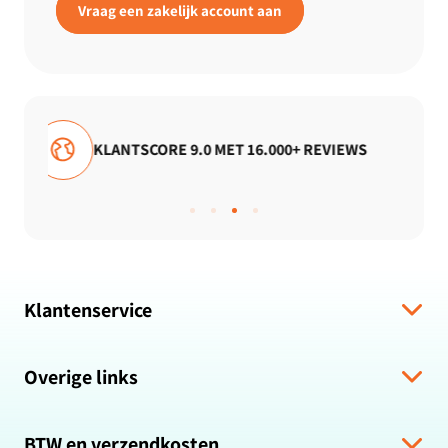
Vraag een zakelijk account aan
 REVIEWS
GRATIS VERZENDING
Klantenservice
Verzending & levering
Overige links
Algemene voorwaarden
Hulp bij bestelling
Over ons
Retour & Terugbetaling
BTW en verzendkosten