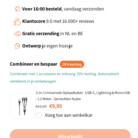
Voor 16:00
besteld
, vandaag verzonden
Klantscore
9.0 met 16.000+ reviews
Gratis verzending
in NL en BE
Ontwerp
je eigen hoesje
Combineer en bespaar
25% korting
Combineer met 1 accessoire en ontvang 25% korting. Automatisch
verrekend in je winkelwagen
3-in-1 Universele Oplaadkabel - USB-C, Lightning & Micro USB
- 1.2 Meter - Gevlochten Nylon
Normale prijs
Aanbiedingsprijs
€9,95
€11,95
Voeg toe aan winkelkar
Uitverkocht