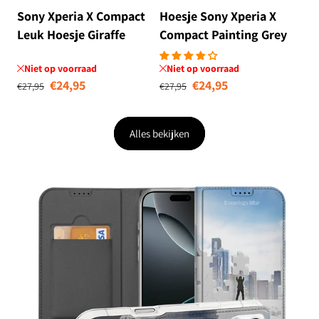
Sony Xperia X Compact
Hoesje Sony Xperia X
Leuk Hoesje Giraffe
Compact Painting Grey
Niet op voorraad
Niet op voorraad
Normale prijs
Aanbiedingsprijs
Normale prijs
Aanbiedingsprij
€24,95
€24,95
€27,95
€27,95
Alles bekijken