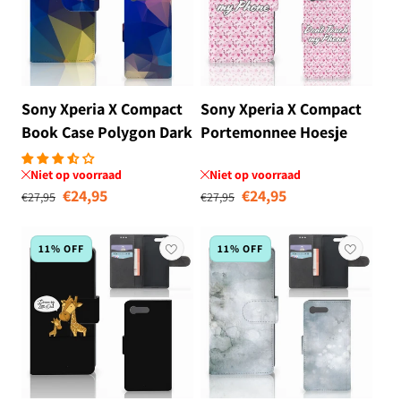
Sony Xperia X Compact
Sony Xperia X Compact
Book Case Polygon Dark
Portemonnee Hoesje
Flowers Pink DTMP
Niet op voorraad
Niet op voorraad
Normale prijs
Aanbiedingsprijs
Normale prijs
Aanbiedingsprij
€24,95
€24,95
€27,95
€27,95
11% OFF
11% OFF