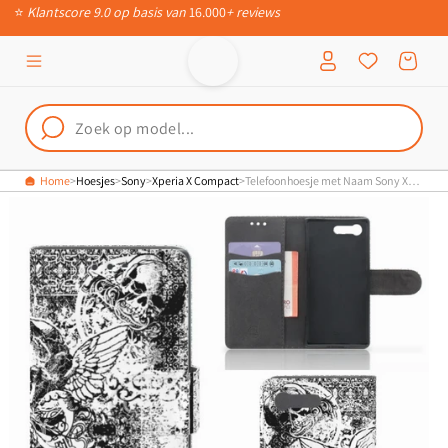
Meteen naar
📦
Ruim 200.000 verschillende producten
de content
Inloggen
Winkelwagen
Home
Hoesjes
Sony
Xperia X Compact
Telefoonhoesje met Naam Sony Xperia X Compact Skulls Angel