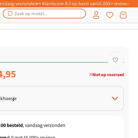
 vandaag verzonden
⭐
Klantscore 9.0 op basis van
16.000
+ reviews
📦
Inloggen
Winkelwagen
ngsprijs
4,95
Niet op voorraad
khoesje
 Hoesje
:00
besteld
, vandaag verzonden
ore
9.0 met 16.000+ reviews