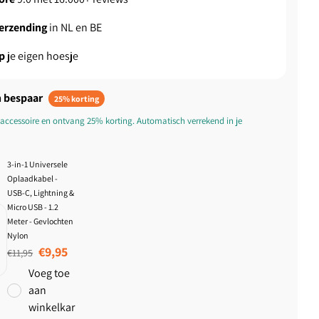
verzending
in NL en BE
p
je eigen hoesje
 bespaar
25% korting
accessoire en ontvang 25% korting. Automatisch verrekend in je
3-in-1 Universele
Oplaadkabel -
USB-C, Lightning &
Micro USB - 1.2
Meter - Gevlochten
Nylon
Normale prijs
Aanbiedingsprijs
€9,95
€11,95
Voeg toe
aan
winkelkar