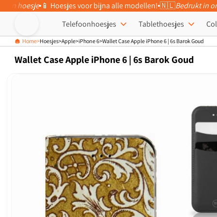
eigen hoesje
📱 Hoesjes voor bijna alle modellen!
🇳🇱
Bedrukt in o
Meteen naar
de content
Telefoonhoesjes
Tablethoesjes
Col
Home
Hoesjes
Apple
iPhone 6
Wallet Case Apple iPhone 6 | 6s Barok Goud
Wallet Case Apple iPhone 6 | 6s Barok Goud