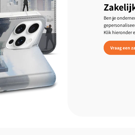
Zakelij
Ben je ondernem
gepersonalisee
Klik hieronder 
Vraag een za